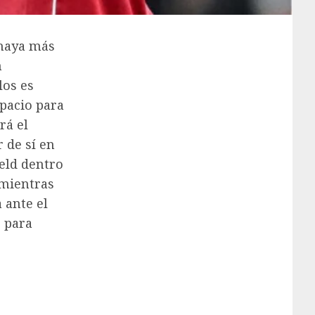
haya más
n
los es
pacio para
rá el
 de sí en
ield dentro
 mientras
 ante el
s para