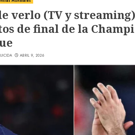
ticias Mundiales
e verlo (TV y streaming),
tos de final de la Champ
ue
UICIDA
ABRIL 9, 2026