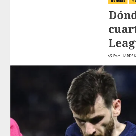
noticias
No
Dónd
cuar
Leag
FAMILIARDES