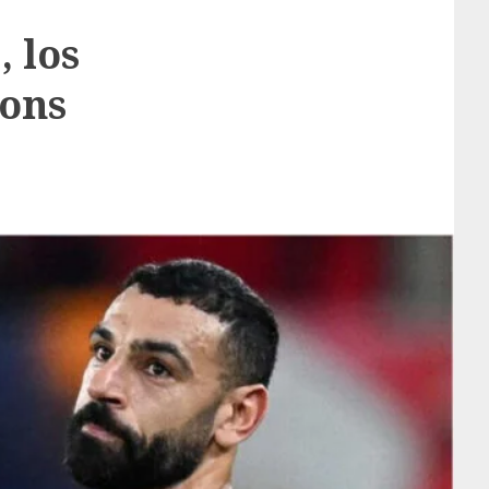
 los
ions