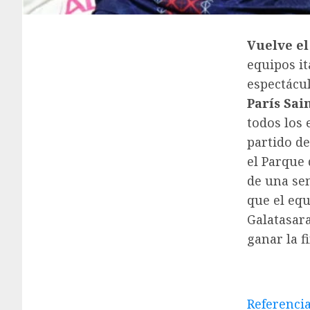
Vuelve e
equipos it
espectácul
París Sai
todos los 
partido de
el Parque 
de una sem
que el equ
Galatasara
ganar la f
Referenci