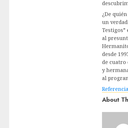
descubrimi
¿De quién 
un verdad
Testigos” 
al presunt
Hermanito
desde 199
de cuatro
y hermana
al progra
Referenci
About Th