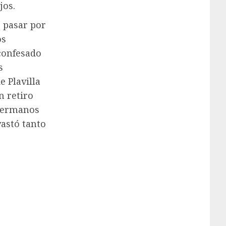
jos.
o pasar por
os
 confesado
s
 Plavilla
n retiro
 hermanos
astó tanto