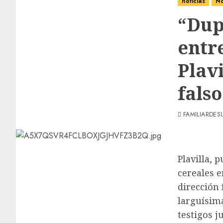
noticias
No
“Dup
entr
Plavi
falso
FAMILIARDES
Plavilla,
cereales e
dirección
larguísima
testigos j