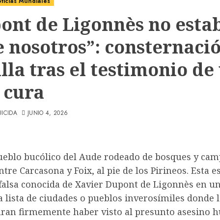
ticias Mundiales
ont de Ligonnès no esta
e nosotros”: consternaci
lla tras el testimonio de
 cura
UICIDA
JUNIO 4, 2026
 pueblo bucólico del Aude rodeado de bosques y ca
ntre Carcasona y Foix, al pie de los Pirineos. Esta e
 falsa conocida de Xavier Dupont de Ligonnès en u
 lista de ciudades o pueblos inverosímiles donde 
uran firmemente haber visto al presunto asesino hu