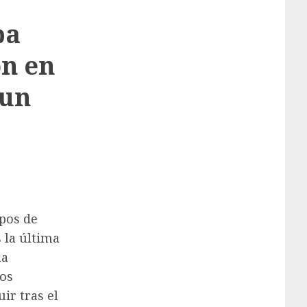
ba
ón en
 un
mpos de
s la última
na
los
ir tras el