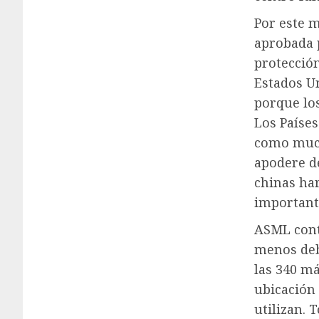
Por este 
aprobada p
protección
Estados U
porque lo
Los Países
como much
apodere d
chinas ha
important
ASML contr
menos deb
las 340 m
ubicación 
utilizan. 