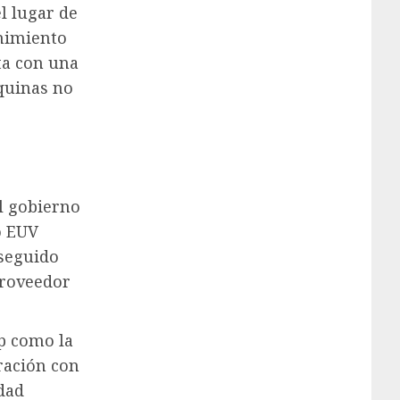
l lugar de
enimiento
ta con una
quinas no
l gobierno
o EUV
seguido
proveedor
p como la
ración con
dad