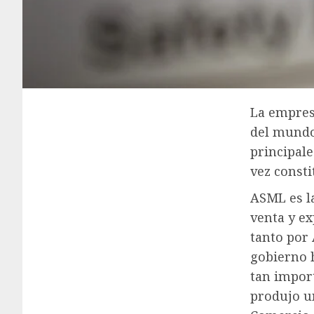
La empres
del mundo:
principal
vez consti
ASML es l
venta y e
tanto por
gobierno 
tan import
produjo u