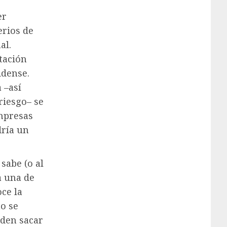
er
erios de
al.
tación
idense.
 –así
riesgo– se
empresas
dría un
sabe (o al
a una de
ce la
no se
eden sacar