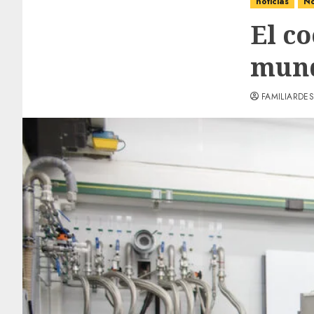
noticias
No
El c
mund
FAMILIARDES