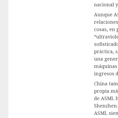
nacional y
Aunque AS
relacione
cosas, en
“ultravio
sofisticad
práctica, 
una genera
máquinas 
ingresos 
China tamb
propia má
de ASML h
Shenzhen.
ASML siem