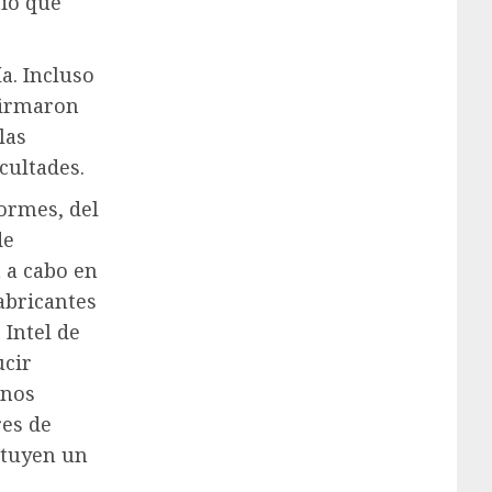
nio que
a. Incluso
firmaron
las
cultades.
ormes, del
de
 a cabo en
abricantes
Intel de
ucir
onos
res de
ituyen un