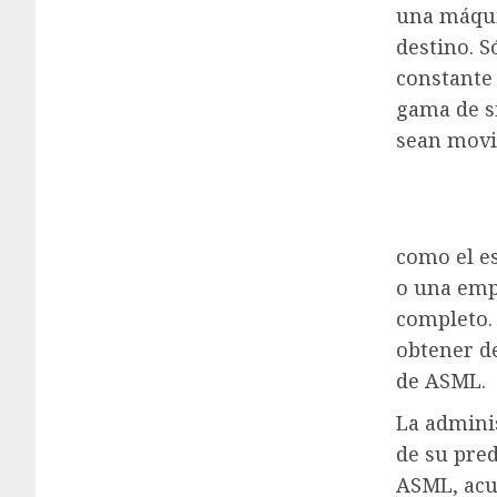
una máqui
destino. 
constante
gama de s
sean movi
como el e
o una emp
completo.
obtener d
de ASML.
La admini
de su pre
ASML, acu