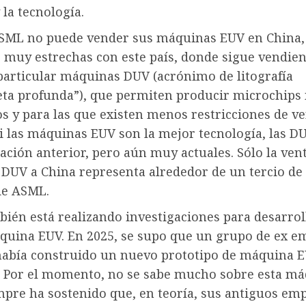
 la tecnología.
ML no puede vender sus máquinas EUV en China,
s muy estrechas con este país, donde sigue vendie
 particular máquinas DUV (acrónimo de litografía
leta profunda”), que permiten producir microchip
os y para las que existen menos restricciones de ve
si las máquinas EUV son la mejor tecnología, las D
ción anterior, pero aún muy actuales. Sólo la ven
DUV a China representa alrededor de un tercio de 
de ASML.
ién está realizando investigaciones para desarrol
quina EUV. En 2025, se supo que un grupo de ex e
abía construido un nuevo prototipo de máquina 
 Por el momento, no se sabe mucho sobre esta má
pre ha sostenido que, en teoría, sus antiguos em