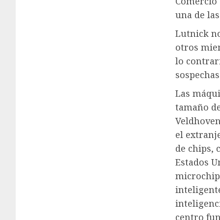
Comercio 
una de la
Lutnick no
otros mie
lo contrar
sospechas 
Las máqui
tamaño de
Veldhoven
el extranj
de chips,
Estados Un
microchip
inteligen
inteligenc
centro fun