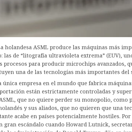
a holandesa ASML produce las máquinas más imp
 las de “litografía ultravioleta extrema” (EUV), un
es procesos para producir microchips avanzados, q
tuyen una de las tecnologías más importantes del s
a única empresa en el mundo que fabrica máquina
xportación están estrictamente controladas y supe
 ASML, que no quiere perder su monopolio, como p
holandés y sus aliados, que no quieren que una te
ante acabe en países potencialmente hostiles. Por
n gran escándalo cuando Howard Lutnick, secretar