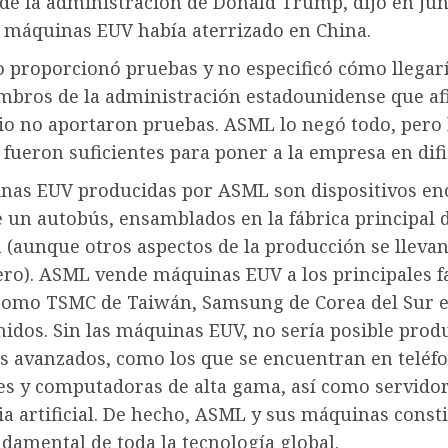
de la administración de Donald Trump, dijo en ju
s máquinas EUV había aterrizado en China.
 proporcionó pruebas y no especificó cómo llegarí
mbros de la administración estadounidense que a
io no aportaron pruebas. ASML lo negó todo, pero 
fueron suficientes para poner a la empresa en difi
nas EUV producidas por ASML son dispositivos en
 un autobús, ensamblados en la fábrica principal 
 (aunque otros aspectos de la producción se llevan
ero). ASML vende máquinas EUV a los principales f
 como TSMC de Taiwán, Samsung de Corea del Sur e 
idos. Sin las máquinas EUV, no sería posible prod
s avanzados, como los que se encuentran en teléf
tes y computadoras de alta gama, así como servido
ia artificial. De hecho, ASML y sus máquinas const
damental de toda la tecnología global.