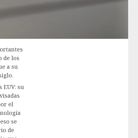
ortantes
o de los
ue a su
iglo.
s EUV: su
rvisadas
or el
cnología
 eso se
io de