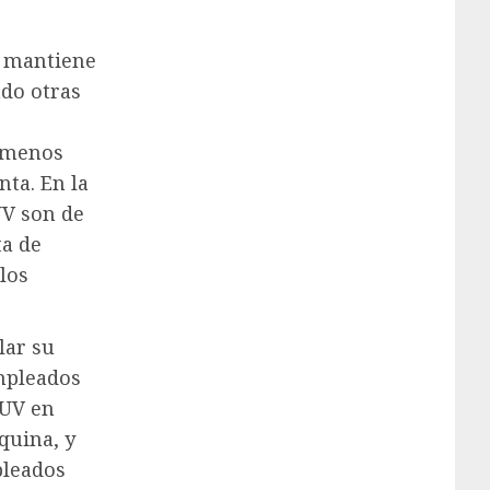
 mantiene
ndo otras
s menos
nta. En la
UV son de
ta de
los
lar su
mpleados
EUV en
quina, y
pleados