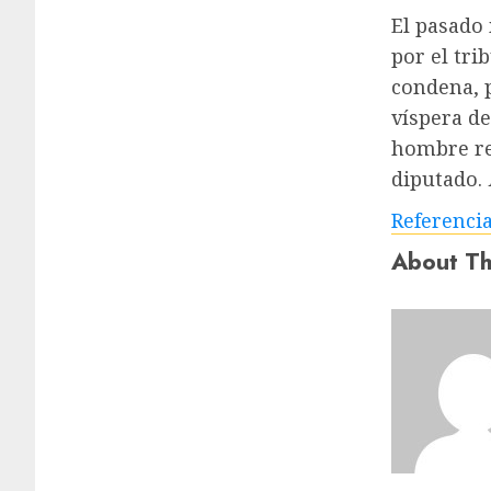
El pasado
por el tri
condena, p
víspera d
hombre re
diputado.
Referenci
About Th