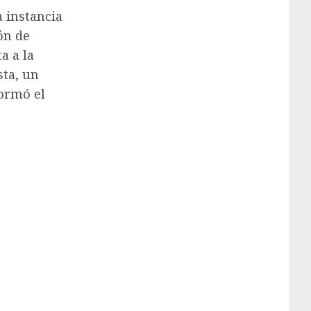
 instancia
ón de
a a la
sta, un
ormó el