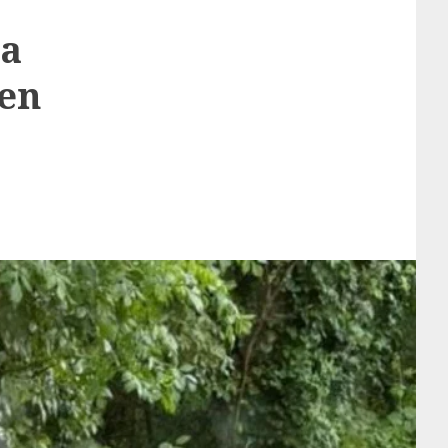
la
 en