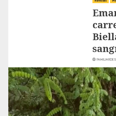
noticias
No
Eman
carr
Biell
sangr
FAMILIARDES