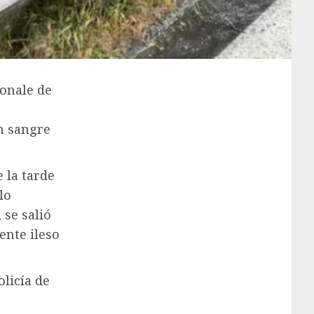
ionale de
en sangre
 la tarde
lo
se salió
ente ileso
licía de