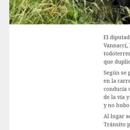
El diputad
Vannacci,
todoterren
que duplic
Según se p
en la carr
conducía 
de la vía 
y no hubo
Al lugar a
Tránsito p