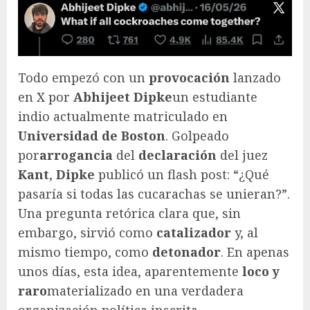
Todo empezó con un
provocación
lanzado
en X por
Abhijeet Dipke
un estudiante
indio actualmente matriculado en
Universidad de Boston
. Golpeado
por
arrogancia
del
declaración
del juez
Kant
,
Dipke
publicó un flash post: “¿Qué
pasaría si todas las cucarachas se unieran?”.
Una pregunta retórica clara que, sin
embargo, sirvió como
catalizador
y, al
mismo tiempo, como
detonador
. En apenas
unos días, esta idea, aparentemente
loco y
raro
materializado en una verdadera