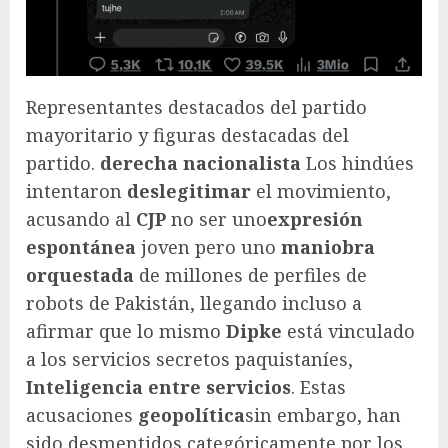
Representantes destacados del partido
mayoritario y figuras destacadas del
partido.
derecha nacionalista
Los hindúes
intentaron
deslegitimar
el movimiento,
acusando al
CJP
no ser uno
expresión
espontánea
joven pero uno
maniobra
orquestada
de millones de perfiles de
robots de Pakistán, llegando incluso a
afirmar que lo mismo
Dipke
está vinculado
a los servicios secretos paquistaníes,
Inteligencia entre servicios
. Estas
acusaciones
geopolítica
sin embargo, han
sido desmentidos categóricamente por los