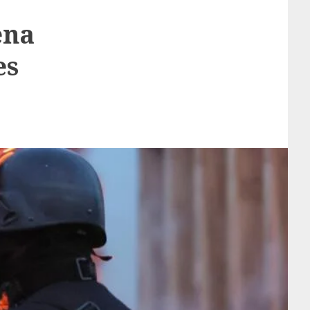
ena
es