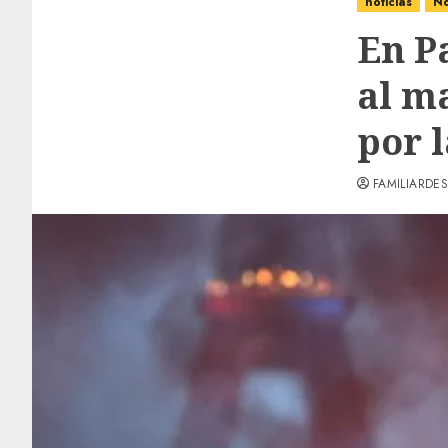
noticias
No
En P
al m
por 
FAMILIARDES