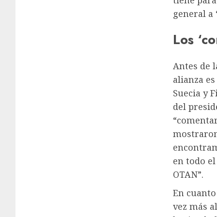
tiene para
general a 
Los ‘c
Antes de 
alianza es
Suecia y F
del presi
“comentari
mostraron 
encontram
en todo el
OTAN”.
En cuanto
vez más al