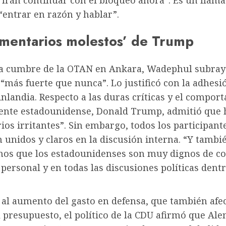
 Irán continuar con el bloqueo ahora”. Es un llam
“entrar en razón y hablar”.
omentarios molestos’ de Trump
la cumbre de la OTAN en Ankara, Wadephul subray
 “más fuerte que nunca”. Lo justificó con la adhesi
inlandia. Respecto a las duras críticas y el compor
dente estadounidense, Donald Trump, admitió que
os irritantes”. Sin embargo, todos los participant
unidos y claros en la discusión interna. “Y tambi
os que los estadounidenses son muy dignos de co
 personal y en todas las discusiones políticas dentr
 al aumento del gasto en defensa, que también afe
 presupuesto, el político de la CDU afirmó que Al