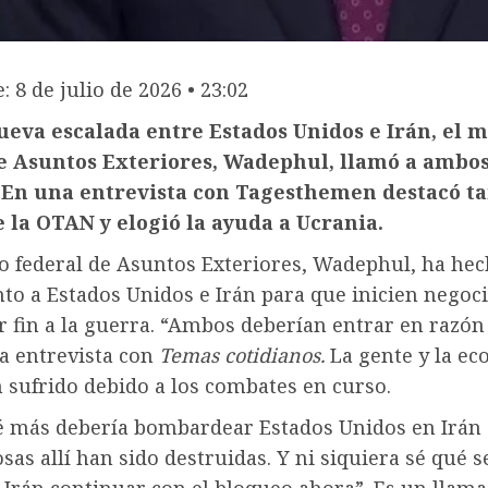
: 8 de julio de 2026 • 23:02
ueva escalada entre Estados Unidos e Irán, el m
e Asuntos Exteriores, Wadephul, llamó a ambos
 En una entrevista con Tagesthemen destacó t
 la OTAN y elogió la ayuda a Ucrania.
ro federal de Asuntos Exteriores, Wadephul, ha he
to a Estados Unidos e Irán para que inicien negoc
 fin a la guerra. “Ambos deberían entrar en razón
na entrevista con
Temas cotidianos.
La gente y la e
 sufrido debido a los combates en curso.
é más debería bombardear Estados Unidos en Irán 
as allí han sido destruidas. Y ni siquiera sé qué s