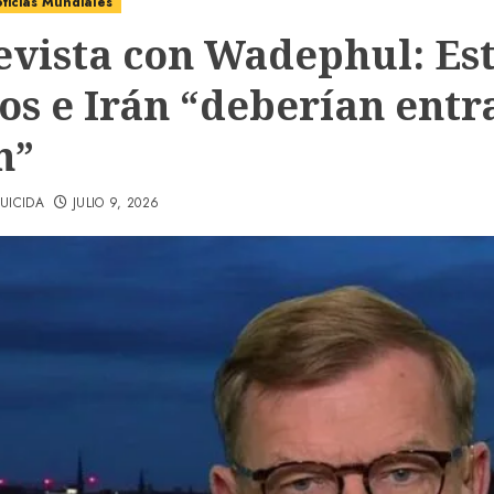
ticias Mundiales
evista con Wadephul: Es
os e Irán “deberían entr
n”
UICIDA
JULIO 9, 2026