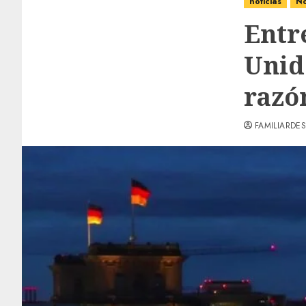
noticias
No
Entr
Unid
razó
FAMILIARDES