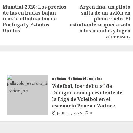
Mundial 2026: Los precios
Argentina, un piloto
de las entradas bajan
salta de un avión en
tras la eliminación de
pleno vuelo. El
Portugal y Estados
estudiante se queda solo
Unidos
a los mandos y logra
aterrizar.
noticias
Noticias Mundiales
Voleibol, los “debuts” de
Durigon como presidente de
la Liga de Voleibol en el
escenario Ponza d’Autore
JULIO 18, 2026
0