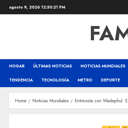
agosto 9, 2026
12:50:22 PM
FAM
HOGAR
ÚLTIMAS NOTICIAS
NOTICIAS MUNDIALES
TENDENCIA
TECNOLOGÍA
METRO
DEPORTE
Home
Noticias Mundiales
Entrevista con Wadephul: E