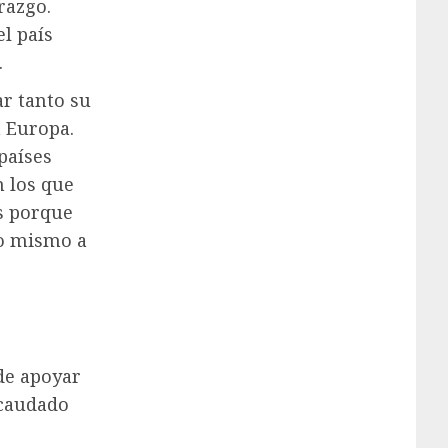
razgo.
l país
.
r tanto su
n Europa.
países
n los que
s porque
lo mismo a
de apoyar
ecaudado