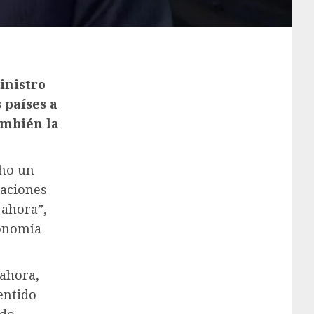
inistro
 países a
ambién la
cho un
iaciones
 ahora”,
conomía
ahora,
entido