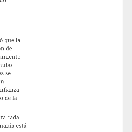
ado
ó que la
ón de
tamiento
 hubo
es se
én
nfianza
o de la
cta cada
emania está