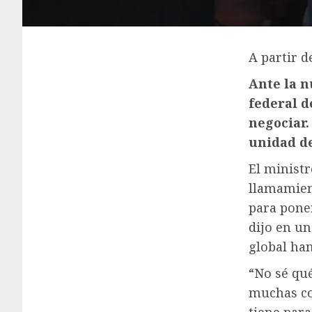
A partir de
Ante la n
federal d
negociar.
unidad de
El minist
llamamien
para poner
dijo en u
global han
“No sé qu
muchas cos