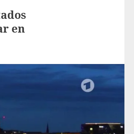
tados
ar en