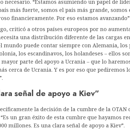
lo necesario. “Estamos asumiendo un papel de lide
país más fuerte, somos el país más grande, somos e
oso financieramente. Por eso estamos avanzando”
go, criticó a otros países europeos por no aumenta
necesita una distribución diferente de las cargas e
el mundo puede contar siempre con Alemania, los 
Polonia, los escandinavos, los holandeses – ellos so
a mayor parte del apoyo a Ucrania – que lo haremo
ás cerca de Ucrania. Y es por eso que pediremos 
”.
lara señal de apoyo a Kiev”
pecíficamente la decisión de la cumbre de la OTAN 
. “Es un gran éxito de esta cumbre que hayamos r
000 millones. Es una clara señal de apoyo a Kiev”.