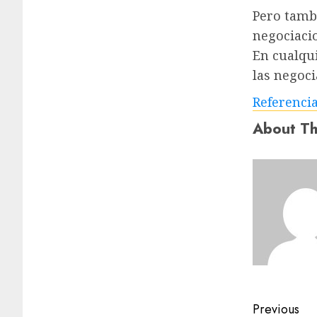
Pero tamb
negociacio
En cualqu
las negoci
Referenci
About Th
Previous