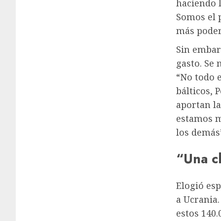
haciendo 
Somos el 
más poder
Sin embar
gasto. Se 
“No todo 
bálticos, 
aportan l
estamos m
los demás
“Una c
Elogió es
a Ucrania
estos 140.