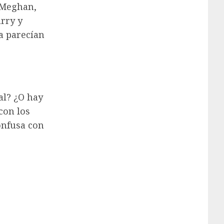
n Meghan,
arry y
a parecían
al? ¿O hay
con los
confusa
con