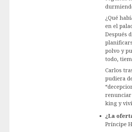
durmiendo 
¿Qué habí
en el pala
Después de
planificar
polvo y pu
todo, tiem
Carlos tra
pudiera de
“decepcio
renunciar
king y viv
¿La ofert
Príncipe 