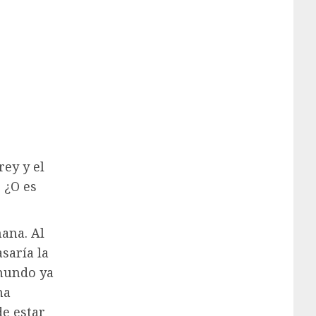
rey y el
. ¿O es
mana. Al
asaría la
 mundo ya
na
de estar