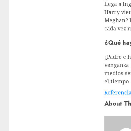
llega a In
Harry vien
Meghan? La
cada vez 
¿Qué hay
¿Padre e h
venganza d
medios se
el tiempo
Referenci
About Th