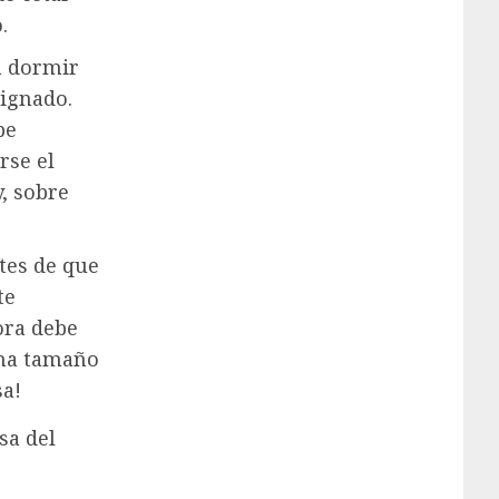
.
a dormir
signado.
be
rse el
y, sobre
ntes de que
te
hora debe
ama tamaño
sa!
sa del