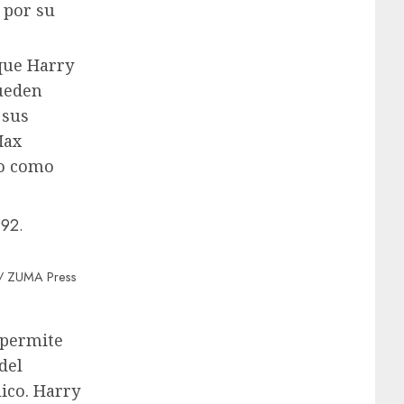
 por su
que Harry
pueden
 sus
Max
no como
O / ZUMA Press
 permite
del
ico. Harry