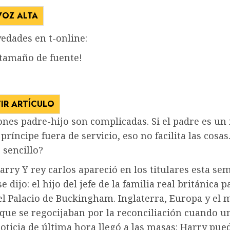
VOZ ALTA
edades en t-online:
 tamaño de fuente!
IR ARTÍCULO
ones padre-hijo son complicadas. Si el padre es un 
 príncipe fuera de servicio, eso no facilita las cosas
 sencillo?
harry
Y
rey carlos
apareció en los titulares esta se
e dijo: el hijo del jefe de la familia real británica p
el Palacio de Buckingham. Inglaterra, Europa y el
que se regocijaban por la reconciliación cuando u
ticia de última hora llegó a las masas: Harry pue