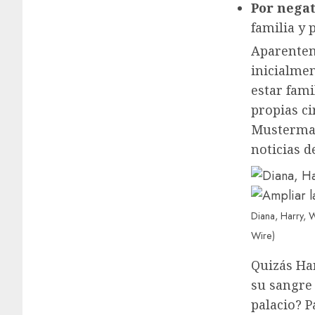
Por negat
familia y 
Aparentem
inicialme
estar fami
propias ci
Musterman
noticias 
Diana, Harry, 
Wire)
Quizás Har
su sangre 
palacio? P