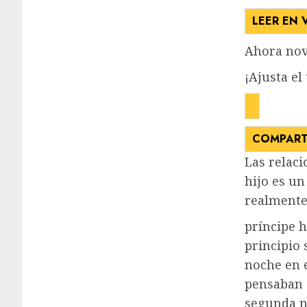
LEER EN 
Ahora nov
¡Ajusta el
COMPART
Las relaci
hijo es un
realmente
príncipe 
principio s
noche en 
pensaban 
segunda no