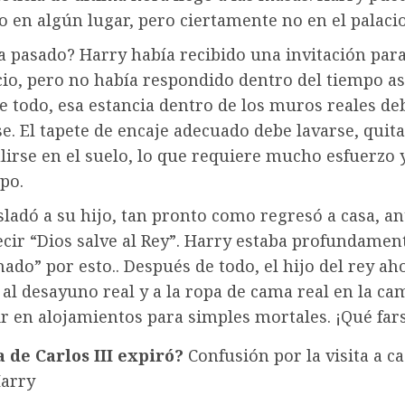
en algún lugar, pero ciertamente no en el palacio
a pasado? Harry había recibido una invitación par
cio, pero no había respondido dentro del tiempo a
 todo, esa estancia dentro de los muros reales de
se. El tapete de encaje adecuado debe lavarse, quita
lirse en el suelo, lo que requiere mucho esfuerzo 
po.
sladó a su hijo, tan pronto como regresó a casa, a
cir “Dios salve al Rey”.
Harry estaba profundamen
nado” por esto.
. Después de todo, el hijo del rey a
 al desayuno real y a la ropa de cama real en la c
ir en alojamientos para simples mortales. ¡Qué far
a de Carlos III expiró?
Confusión por la visita a ca
Harry