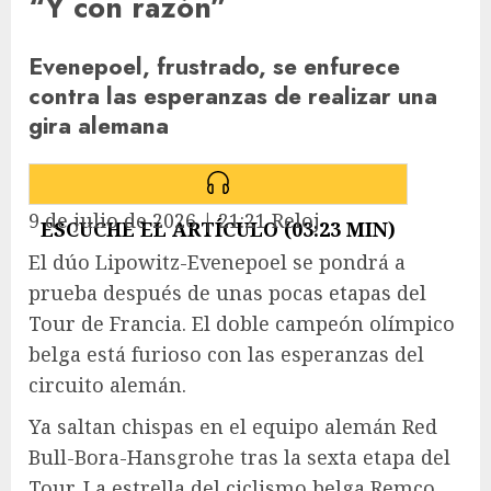
“Y con razón”
Evenepoel, frustrado, se enfurece
contra las esperanzas de realizar una
gira alemana
9 de julio de 2026
|
21:21
Reloj
ESCUCHE EL ARTÍCULO (03:23 MIN)
El dúo Lipowitz-Evenepoel se pondrá a
prueba después de unas pocas etapas del
Tour de Francia. El doble campeón olímpico
belga está furioso con las esperanzas del
circuito alemán.
Ya saltan chispas en el equipo alemán Red
Bull-Bora-Hansgrohe tras la sexta etapa del
Tour. La estrella del ciclismo belga Remco