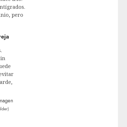
ntígrados.
unio, pero
veja
.
Sin
puede
evitar
arde,
ilder)