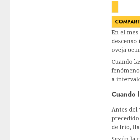
COMPART
En el mes 
descenso 
oveja ocu
Cuando las
fenómeno 
a interval
Cuando la
Antes del 
precedido
de frío, l
Según la r