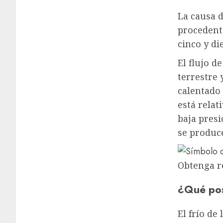
La causa d
procedent
cinco y di
El flujo d
terrestre 
calentado
está relat
baja presi
se produce
Obtenga re
¿Qué pos
El frío de