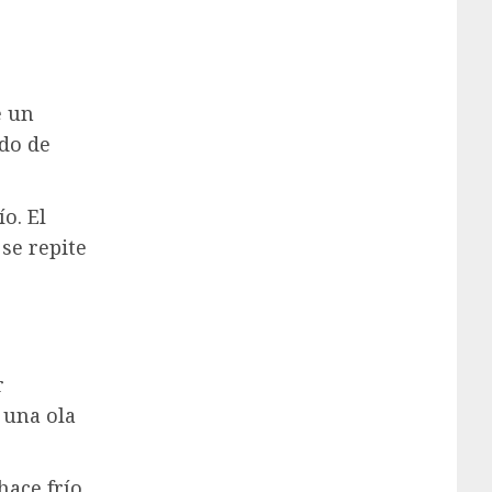
e un
ado de
o. El
se repite
r
 una ola
hace frío.