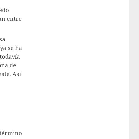
medo
an entre
sa
 ya se ha
todavía
ona de
ste. Así
e término