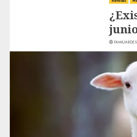
noticias
No
¿Exis
juni
FAMILIARDES