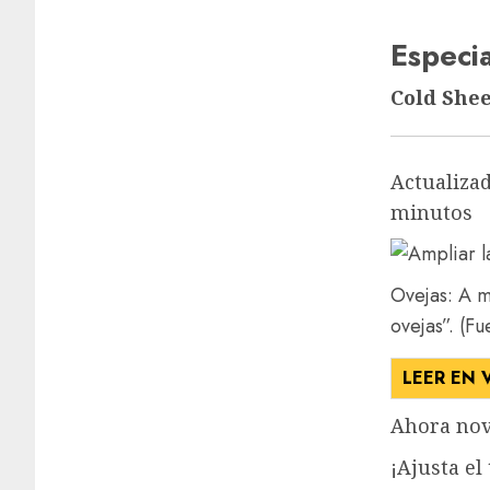
Especia
Cold Shee
Actualizad
minutos
Ovejas: A m
ovejas”.
(Fue
LEER EN 
Ahora nov
¡Ajusta el