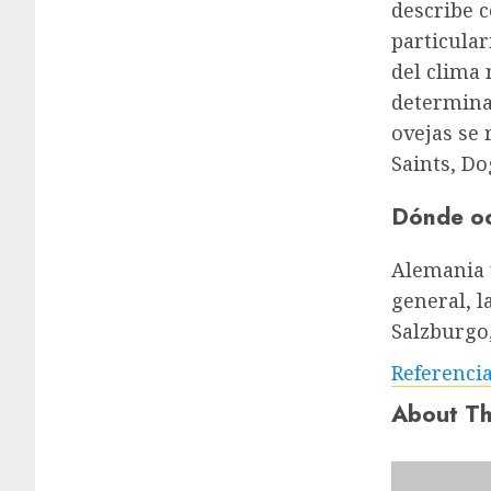
describe 
particula
del clima
determinad
ovejas se 
Saints, D
Dónde oc
Alemania y
general, l
Salzburgo,
Referenci
About Th