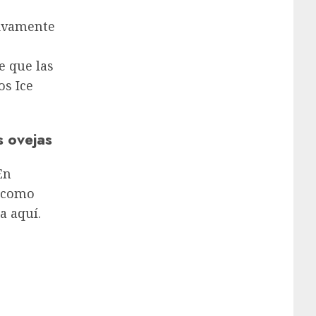
tivamente
e que las
os Ice
s ovejas
En
, como
a aquí.