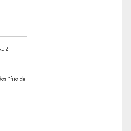
a: 2
os “frío de