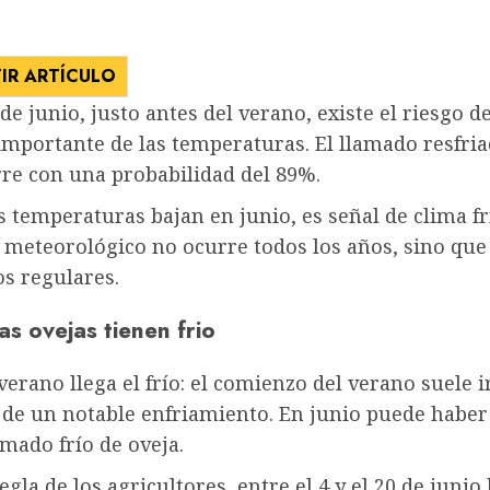
IR ARTÍCULO
de junio, justo antes del verano, existe el riesgo d
importante de las temperaturas. El llamado resfri
rre con una probabilidad del 89%.
 temperaturas bajan en junio, es señal de clima frí
meteorológico no ocurre todos los años, sino que 
os regulares.
s ovejas tienen frio
verano llega el frío: el comienzo del verano suele i
 de un notable enfriamiento. En junio puede haber
lamado frío de oveja.
egla de los agricultores, entre el 4 y el 20 de junio 