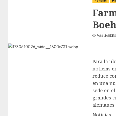
noticias
No
Farma
Boeh
FAMILIARDES
Para la u
noticias e
reduce co
en una nu
sede en el
grandes ca
alemanes.
Noticias