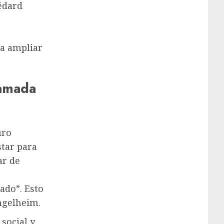
édard
a ampliar
lamada
uro
star para
ar de
ado”. Esto
Ingelheim.
social y