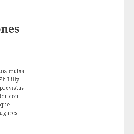
ones
dos malas
li Lilly
previstas
dor con
 que
lugares