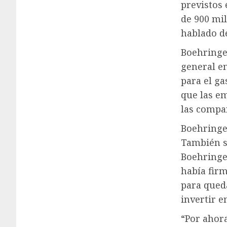
previstos
de 900 mil
hablado d
Boehringer
general en
para el ga
que las e
las compa
Boehringe
También s
Boehringe
había fir
para qued
invertir e
“Por ahora