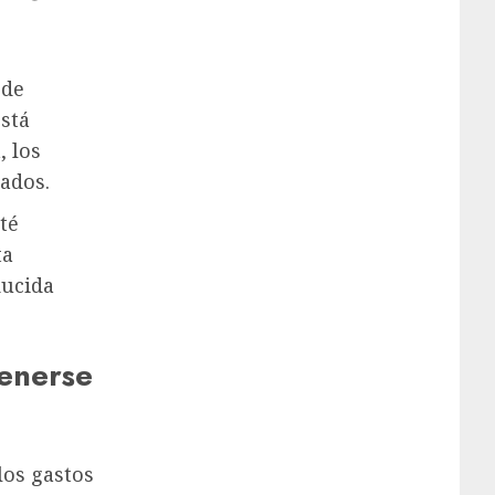
 de
está
, los
cados.
té
ta
ducida
tenerse
los gastos