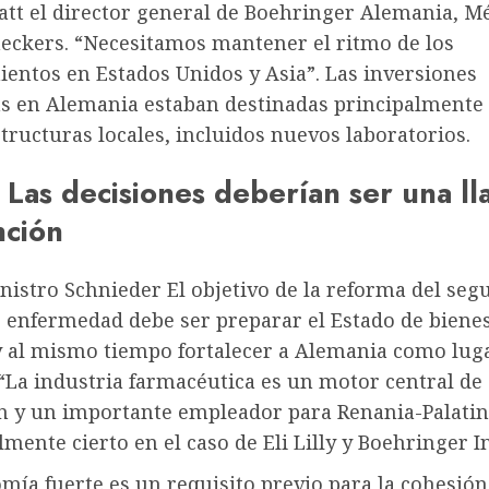
att el director general de Boehringer Alemania, M
ckers. “Necesitamos mantener el ritmo de los
ientos en Estados Unidos y Asia”. Las inversiones
s en Alemania estaban destinadas principalmente 
structuras locales, incluidos nuevos laboratorios.
 Las decisiones deberían ser una l
nción
nistro
Schnieder
El objetivo de la reforma del seg
e enfermedad debe ser preparar el Estado de biene
 y al mismo tiempo fortalecer a Alemania como lug
“La industria farmacéutica es un motor central de
n y un importante empleador para Renania-Palatin
lmente cierto en el caso de Eli Lilly y Boehringer 
ía fuerte es un requisito previo para la cohesión 