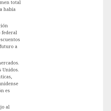
umen total
ya había
ción
 federal
descuentos
futuro a
ercados.
s Unidos.
ticas,
unidense
ón es
jo al