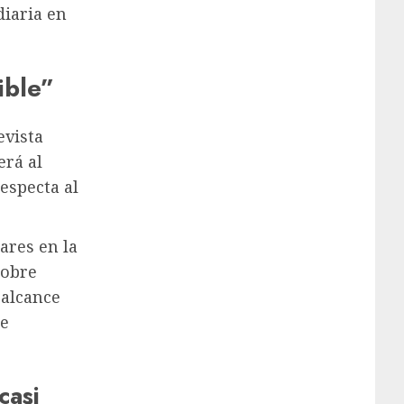
iaria en
rible”
evista
erá al
respecta al
ares en la
sobre
 alcance
se
casi