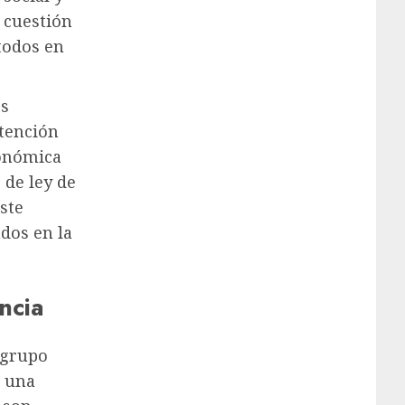
a cuestión
todos en
os
tención
conómica
 de ley de
ste
os ​​en la
ncia
 grupo
e una