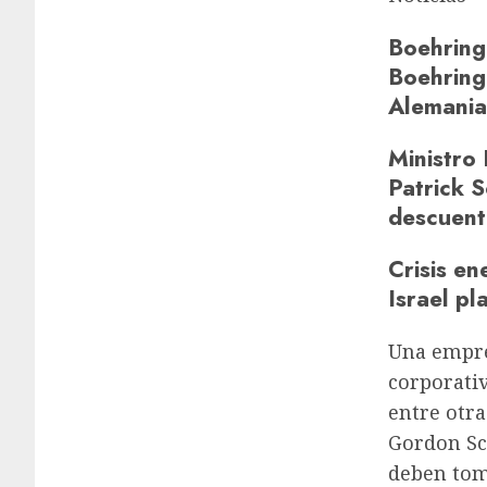
Boehring
Boehring
Alemania
Ministro
Patrick S
descuent
Crisis en
Israel p
Una empres
corporati
entre otra
Gordon Sc
deben tom