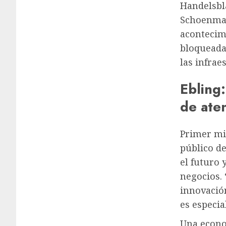
Handelsbl
Schoenmae
acontecim
bloqueada
las infrae
Ebling:
de ate
Primer mi
público d
el futuro
negocios. 
innovació
es especia
Una econom