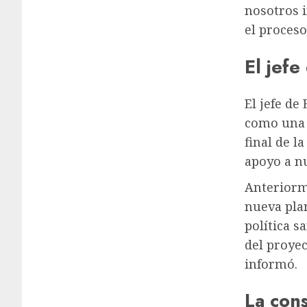
nosotros 
el proceso
El jefe
El jefe de 
como una “
final de l
apoyo a nu
Anteriorme
nueva plan
política s
del proyec
informó.
La cons