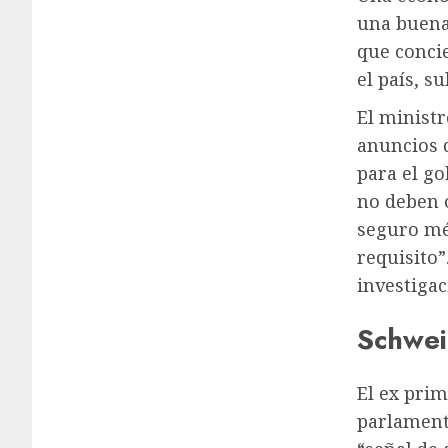
una buena 
que conci
el país, s
El ministr
anuncios 
para el go
no deben o
seguro mé
requisito”
investigac
Schwei
El ex prim
parlament