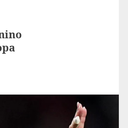
nino
opa