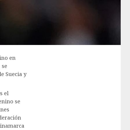
ino en
 se
de Suecia y
s el
enino se
ones
ederación
Dinamarca