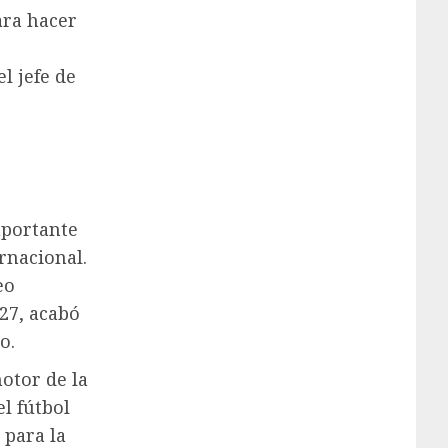
ra hacer
l jefe de
mportante
rnacional.
eo
27, acabó
o.
otor de la
l fútbol
 para la