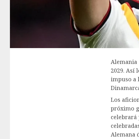
Alemania 
2029. Así 
impuso a l
Dinamarca
Los aficio
próximo g
celebrará 
celebradas
Alemana d