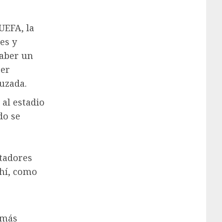
UEFA, la
es y
haber un
jer
uzada.
 al estadio
do se
ctadores
ahí, como
 más