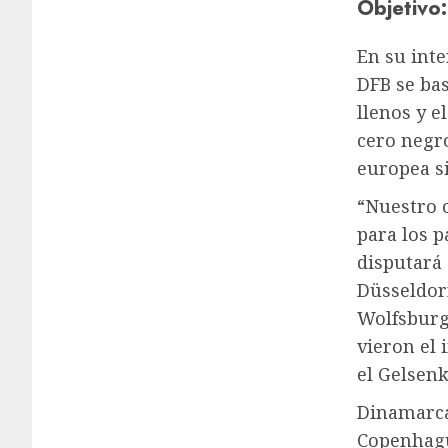
Objetivo:
En su inte
DFB se ba
llenos y e
cero negr
europea s
“Nuestro o
para los p
disputará
Düsseldorf
Wolfsburg.
vieron el 
el Gelsen
Dinamarca
Copenhagu