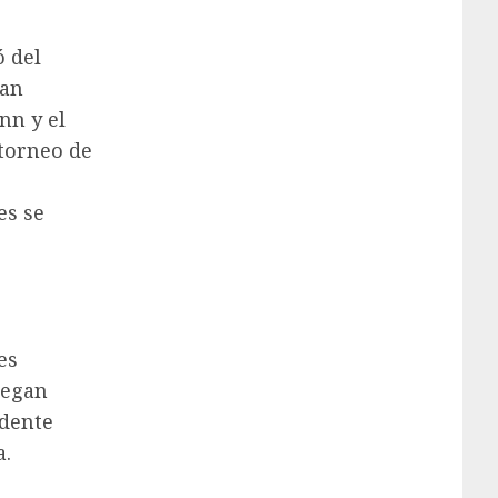
ó del
ran
nn y el
 torneo de
es se
es
legan
idente
a.