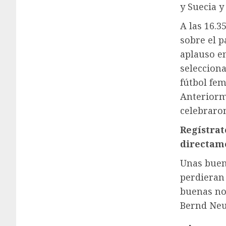
y Suecia y
A las 16.3
sobre el p
aplauso en
seleccion
fútbol fe
Anteriorm
celebraron
Regístra
directam
Unas buen
perdieran 
buenas not
Bernd Neu