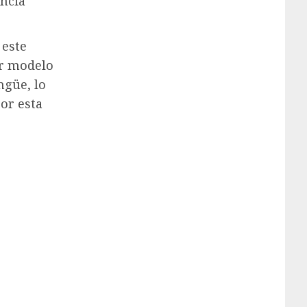
encia
 este
er modelo
ngüe, lo
por esta