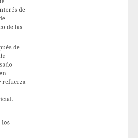
de
nterés de
de
co de las
pués de
 de
asado
 en
 refuerza
o
cial.
 los