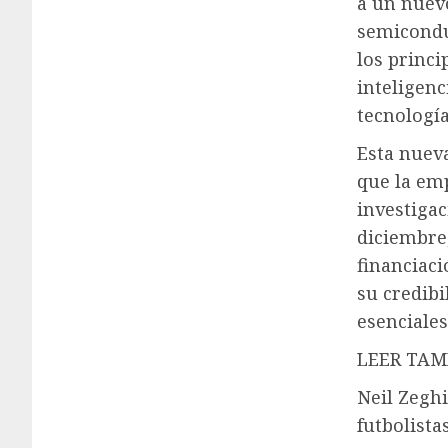
a un nuev
semicondu
los princi
inteligenc
tecnología
Esta nuev
que la emp
investigac
diciembre
financiac
su credibi
esenciales
LEER TAM
Neil Zeghi
futbolista