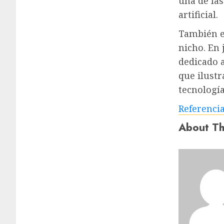
una de la
artificial.
También e
nicho. En 
dedicado a
que ilustr
tecnología
Referenci
About Th