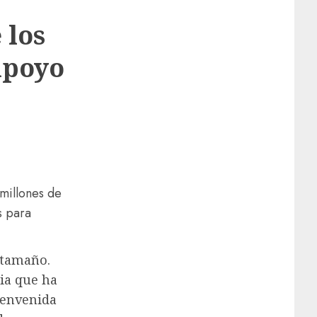
 los
apoyo
 millones de
s para
e tamaño.
ia que ha
ienvenida