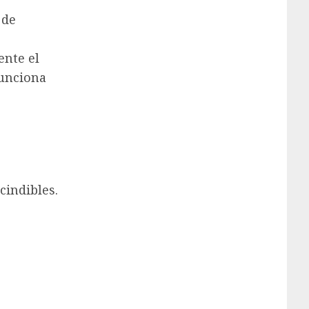
 de
ente el
funciona
cindibles.