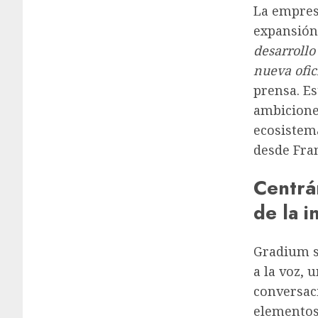
La empres
expansión
desarrollo
nueva ofic
prensa. Es
ambiciones
ecosistem
desde Fran
Centrá
de la in
Gradium se
a la voz, 
conversac
elementos 