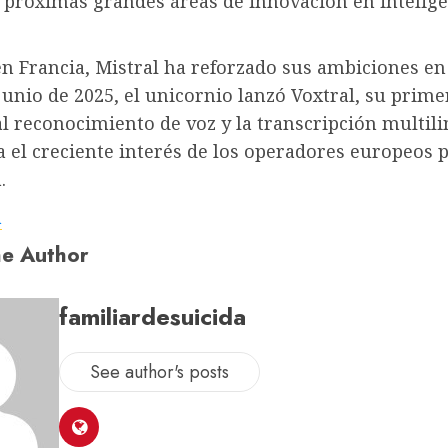
s próximas grandes áreas de innovación en intelig
n Francia, Mistral ha reforzado sus ambiciones en
junio de 2025, el unicornio lanzó Voxtral, su prim
l reconocimiento de voz y la transcripción multili
a el creciente interés de los operadores europeos 
.
a
e Author
familiardesuicida
See author's posts