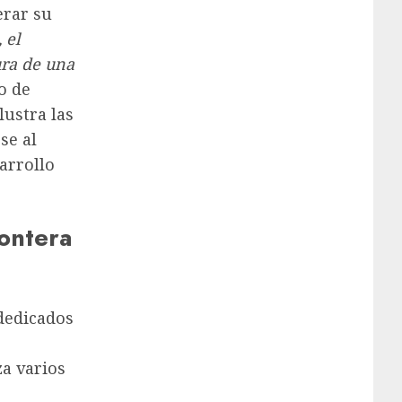
erar su
 el
ura de una
o de
lustra las
se al
arrollo
ontera
 dedicados
a varios