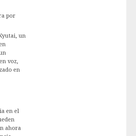
ra por
Kyutai, un
 en
 un
en voz,
izado en
a en el
pueden
an ahora