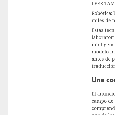
LEER TAM
Robótica: 
miles de 
Estas tecn
laborator
inteligenc
modelo in
antes de 
traducción
Una co
El anunci
campo de l
comprender