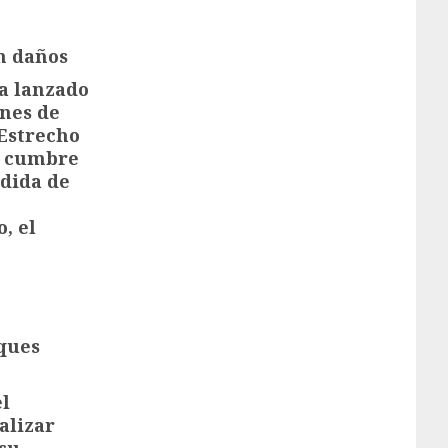
n daños
a lanzado
ones de
 Estrecho
a cumbre
rdida de
, el
ques
el
alizar
 su