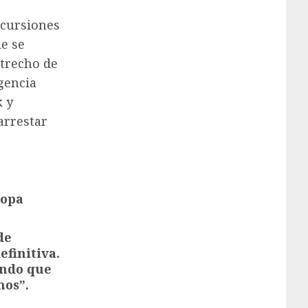
ncursiones
de se
strecho de
agencia
 y
arrestar
ropa
de
finitiva.
ando que
mos”.