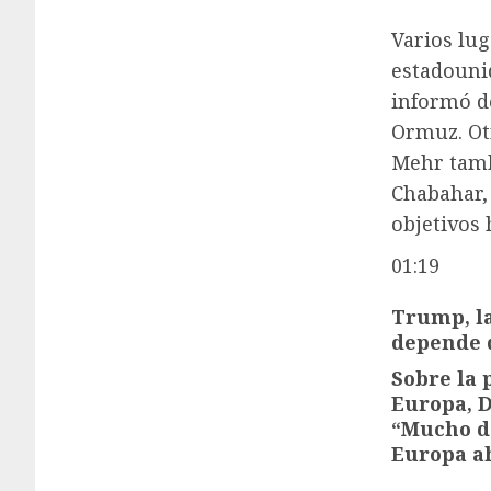
Varios lug
estadounid
informó de
Ormuz. Otr
Mehr tamb
Chabahar, 
objetivos 
01:19
Trump, la
depende 
Sobre la 
Europa, D
“Mucho de
Europa ah