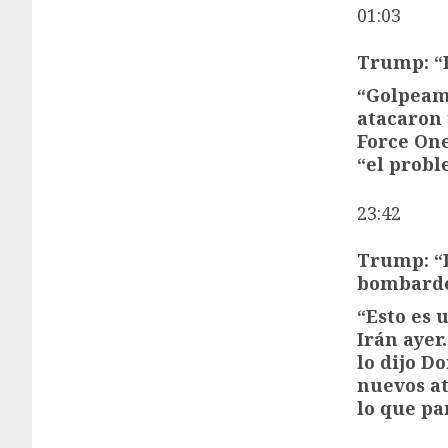
01:03
Trump: “I
“Golpeam
atacaron 
Force On
“el probl
23:42
Trump: “L
bombarde
“Esto es 
Irán ayer
lo dijo D
nuevos at
lo que pa