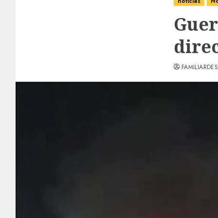
noticias
No
Guer
dire
FAMILIARDES