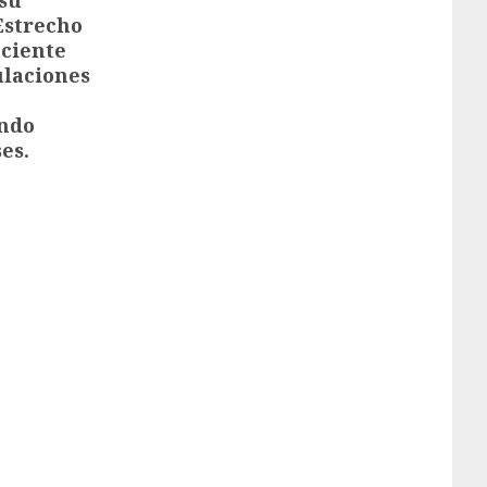
Estrecho
eciente
ulaciones
ando
es.