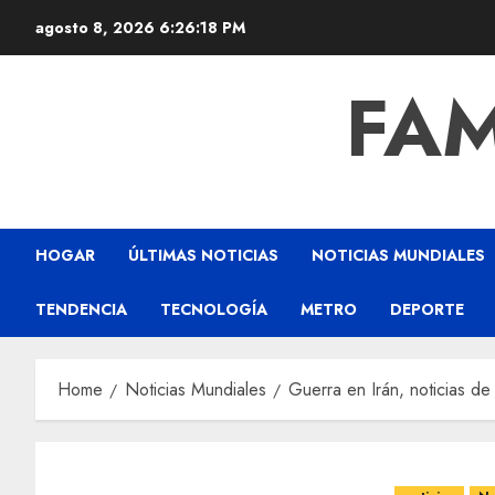
agosto 8, 2026
6:26:19 PM
FAM
HOGAR
ÚLTIMAS NOTICIAS
NOTICIAS MUNDIALES
TENDENCIA
TECNOLOGÍA
METRO
DEPORTE
Home
Noticias Mundiales
Guerra en Irán, noticias de