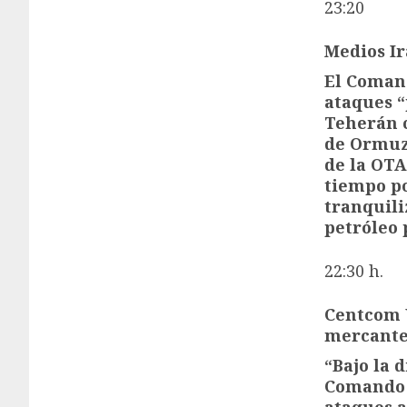
23:20
Medios Ir
El Coman
ataques “
Teherán c
de Ormuz.
de la OTA
tiempo po
tranquili
petróleo 
22:30 h.
Centcom 
mercante
“Bajo la 
Comando 
ataques a