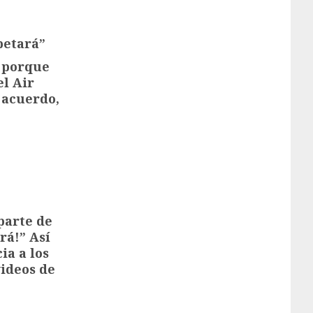
petará”
 porque
el Air
 acuerdo,
parte de
rá!” Así
ia a los
videos de