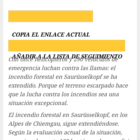
COPIA EL ENLACE ACTUAL
AÑADIR A LA LISTA DE SEGUIMIENTO
Con once helicópteros y 290 vehículos de
emergencia luchan contra las llamas: el
incendio forestal en Saurüsselkopf se ha
extendido. Porque el terreno escarpado hace
que la lucha contra los incendios sea una
situación excepcional.
El incendio forestal en Saurüsselkopf, en los
Alpes de Chiemgau, sigue extendiéndose.
Según la evaluación actual de la situación,