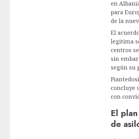
en Albani
para Europ
de la nuev
El acuerdo
legitima s
centros se
sin embar
según su p
Piantedosi
concluye 
con convic
El plan
de asil