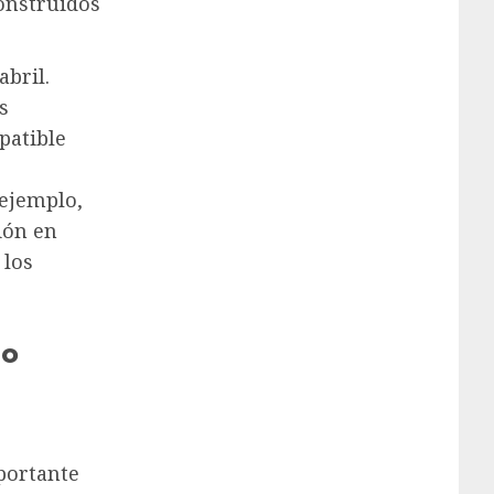
construidos
abril.
s
patible
 ejemplo,
ión en
 los
do
portante