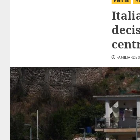
noticias
No
Itali
decis
cent
FAMILIARDES