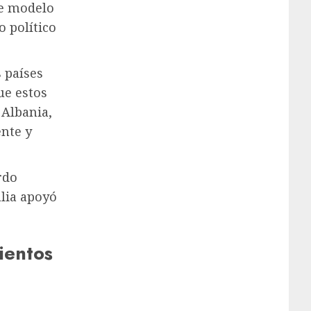
de modelo
o político
 países
ue estos
 Albania,
ente y
rdo
lia apoyó
mientos