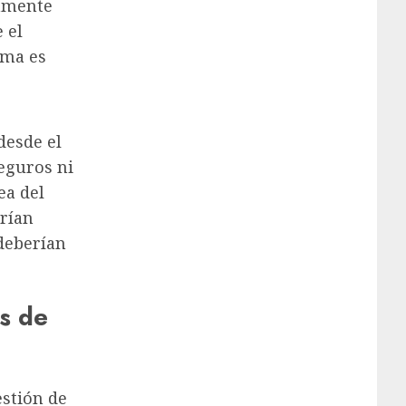
vamente
 el
oma es
 desde el
seguros ni
ea del
erían
deberían
s de
estión de