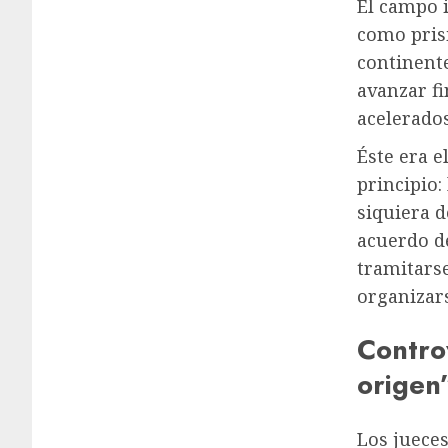
El campo 
como prisi
continent
avanzar f
acelerados
Éste era e
principio:
siquiera d
acuerdo de
tramitars
organizar
Contro
origen
Los jueces