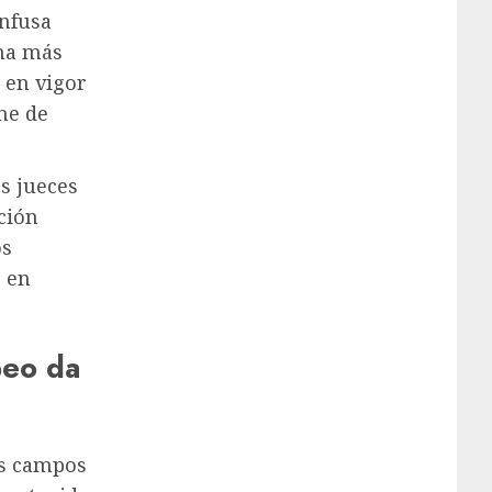
onfusa
cha más
á en vigor
rme de
s jueces
ción
os
o en
peo da
los campos