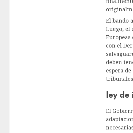
finalmente
originalm
El bando a
Luego, el 
Europeas 
con el Der
salvaguard
deben tene
espera de
tribunales
ley de
El Gobier
adaptacio
necesaria