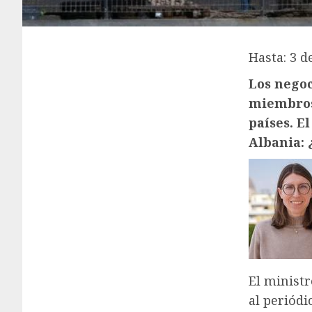
Hasta: 3 d
Los negoc
miembros
países. E
Albania: 
El ministr
al periódi