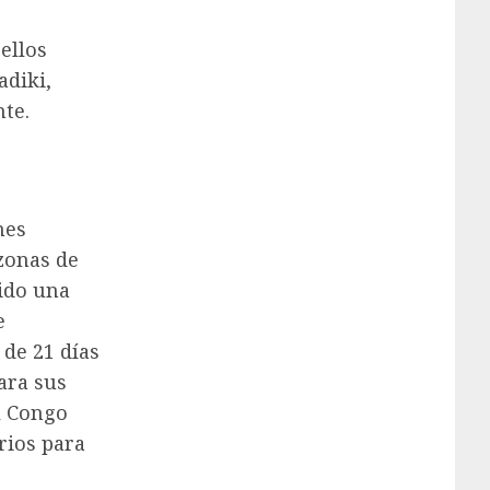
ellos
adiki,
te.
nes
zonas de
tido una
e
de 21 días
ara sus
l Congo
rios para