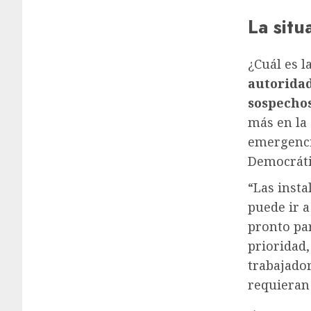
La situ
¿Cuál es l
autoridad
sospechos
más en la
emergenci
Democráti
“Las insta
puede ir a
pronto pa
prioridad,
trabajador
requieran 