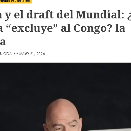
ticias Mundiales
a y el draft del Mundial: 
a “excluye” al Congo? la
ta
UICIDA
MAYO 21, 2026