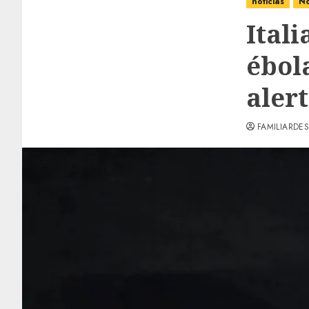
noticias
No
Itali
ébol
aler
FAMILIARDES