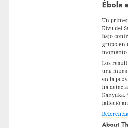
Ébola 
Un primer
Kivu del S
bajo cont
grupo en 
momento n
Los result
una muest
en la prov
ha detect
Kanyuka. 
falleció a
Referenci
About Th