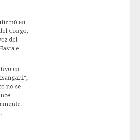
nfirmó en
 del Congo,
voz del
Hasta el
itivo en
isangani”,
to no se
ence
lemente
.