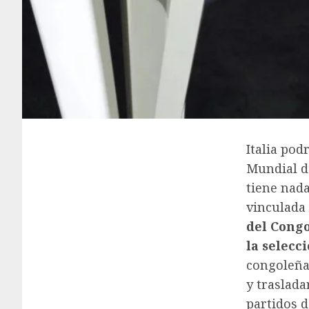
Italia pod
Mundial d
tiene nad
vinculada
del Cong
la selecc
congoleña
y traslada
partidos d