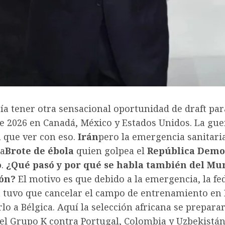
ría tener otra sensacional oportunidad de draft par
e 2026 en Canadá, México y Estados Unidos. La gue
a que ver con eso.
Irán
pero la emergencia sanitari
 a
Brote de ébola
quien golpea el
República Demo
o
.
¿Qué pasó y por qué se habla también del Mun
ión?
El motivo es que debido a la emergencia, la fe
 tuvo que cancelar el campo de entrenamiento en
rlo a Bélgica. Aquí la selección africana se prepara
el Grupo K contra Portugal, Colombia y Uzbekistán