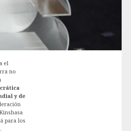
a el
rra no
a
crática
dial y de
deración
 Kinshasa
rá para los
.