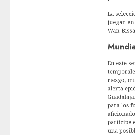
La selecci
juegan en 
Wan-Bissa
Mundial
En este se
temporale
riesgo, m
alerta epi
Guadalaja
para los f
aficionado
participe 
una posibl