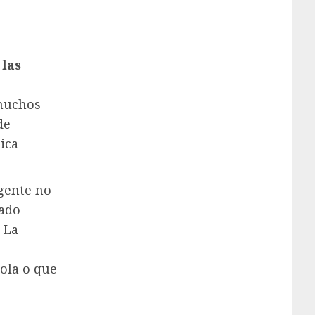
 las
 muchos
de
ica
 gente no
iado
 La
s
bola o que