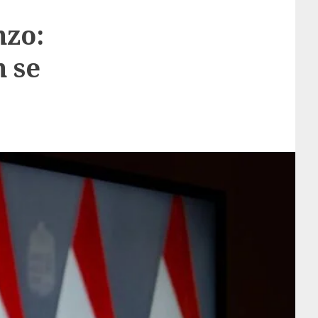
nzo:
 se