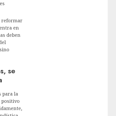
es
a reformar
entra en
ezas deben
del
sino
s, se
a
 para la
 positivo
pidamente,
ndística