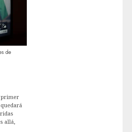
es de
x primer
o quedará
rridas
 allá,