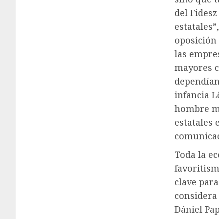
del Fidesz
estatales”
oposición
las empres
mayores cl
dependían
infancia L
hombre má
estatales 
comunicac
Toda la e
favoritism
clave par
considera 
Dániel Pap