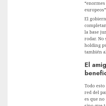
“enormes 
europeos”
El gobier
completam
la base ju
rodar. No 
holding p
también al
El amig
benefi
Todo esto
red del p
es que no 
sino que 