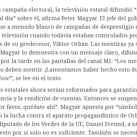
 campaña electoral, la televisión estatal difundió 
l día” sobre él, afirma Peter Magyar. El jefe del go
ue a menudo blanco de campañas de desprestigio 
 televisión cuando todavía estaban controlados po
s de su predecesor, Viktor Orban. Las mentiras ya 
 Magyar lo demuestra con un mensaje claro, difund
por la tarde en las pantallas del canal M1: “Los me
no deben mentir. ¡Lamentamos haber hecho esto d
s!”, se lee en el texto.
s estatales ahora serían reformados para garantiza
cia y la rendición de cuentas. Entonces se suspen
Por favor, quédate ahí”. Magyar apuesta por “símbo
n la lucha contra el aparato propagandístico de Or
diputado de los Verdes de la UE, Daniel Freund, a nt
sto por sí solo no es suficiente. También se neces