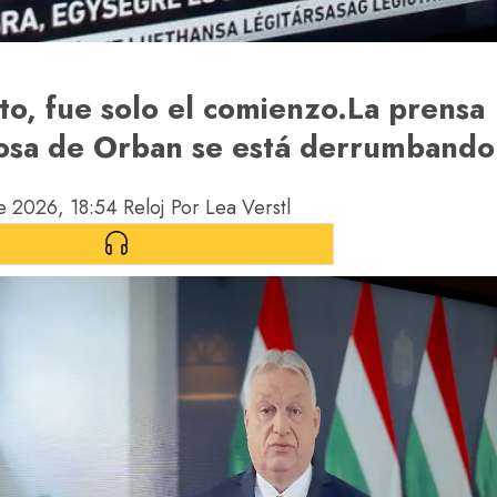
to, fue solo el comienzo.
La prensa
osa de Orban se está derrumbando
de 2026, 18:54
Reloj
Por Lea Verstl
 EL ARTICULO
(
05:00
MINUTOS)