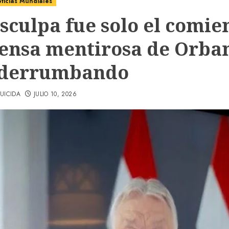
ticias Mundiales
isculpa fue solo el comie
rensa mentirosa de Orban
 derrumbando
UICIDA
JULIO 10, 2026