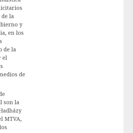
icitarios
 de la
obierno y
ia, en los
s
 de la
 el
os
 medios de
de
l son la
 Hadházy
del MTVA,
los