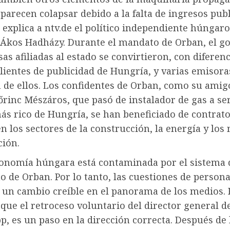
 parecen colapsar debido a la falta de ingresos publ
, explica a ntv.de el político independiente húngaro
 Ákos Hadházy. Durante el mandato de Orban, el g
as afiliadas al estado se convirtieron, con diferenc
ientes de publicidad de Hungría, y varias emisora
 de ellos. Los confidentes de Orban, como su amigo
őrinc Mészáros, que pasó de instalador de gas a ser
s rico de Hungría, se han beneficiado de contrat
en los sectores de la construcción, la energía y los
ión.
conomía húngara está contaminada por el sistema 
o de Orban. Por lo tanto, las cuestiones de persona
a un cambio creíble en el panorama de los medios.
que el retroceso voluntario del director general 
p, es un paso en la dirección correcta. Después de 