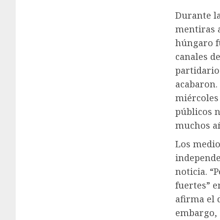
Durante la
mentiras a
húngaro f
canales de
partidario
acabaron.
miércoles 
públicos 
muchos año
Los medio
independen
noticia. “
fuertes” e
afirma el 
embargo, e