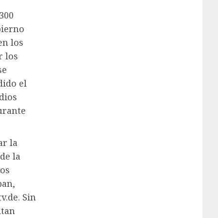
“300
bierno
en los
r los
se
ido el
dios
urante
r la
de la
los
ban,
v.de. Sin
itan