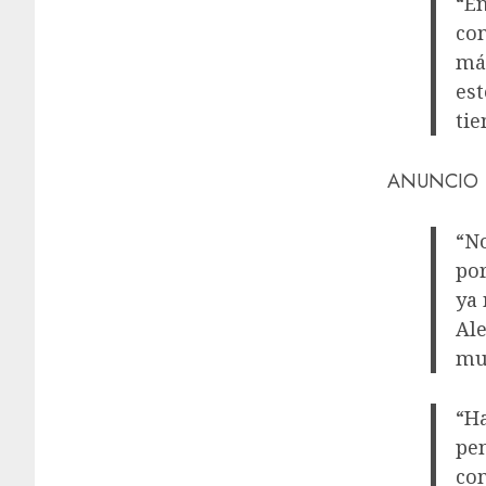
“En
com
más
est
tie
ANUNCIO
“No
por
ya
Ale
muj
“Ha
pen
com