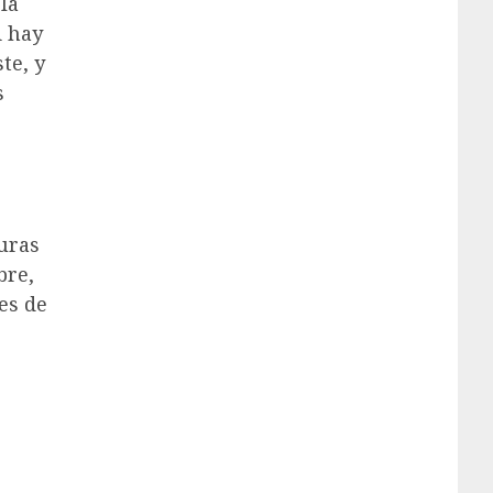
la
i hay
te, y
s
uras
bre,
es de