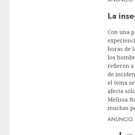
La ins
Con una pa
experienc
horas de 
los hombr
refieren a
de incide
el tema s
afecta sól
Melissa N
muchas pe
ANUNCIO