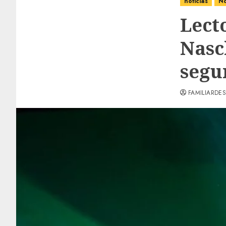
noticias
No
Lect
Nasc
segu
FAMILIARDES