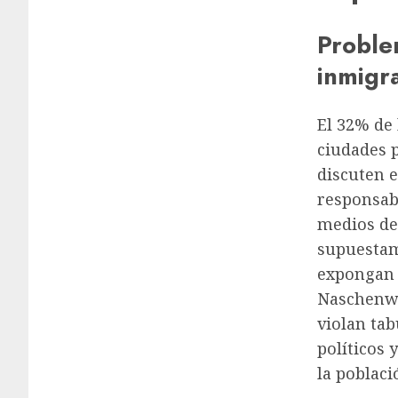
Proble
inmigra
El 32% de 
ciudades p
discuten e
responsabl
medios de
supuestam
expongan 
Naschenwe
violan tab
políticos 
la poblaci