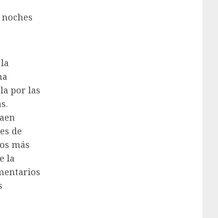
s noches
la
na
la por las
s.
raen
nes de
ros más
e la
omentarios
s