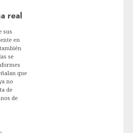
a real
e sus
mente en
 también
as se
informes
eñalan que
ya no
ta de
anos de