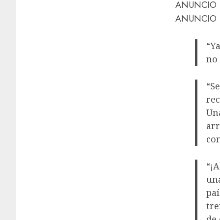
ANUNCIO
ANUNCIO
“Ya
no 
“Se
rec
Una
arr
com
“¡A
una
paí
tre
de 