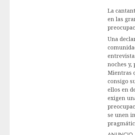
La cantan
en las gra
preocupac
Una decla
comunidad
entrevista
noches y, 
Mientras 
consigo su
ellos en d
exigen un
preocupac
se unen in
pragmátic
ANUNCIO