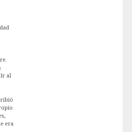
rdad
re.
a
Ir al
ribió
ropio
es,
e era