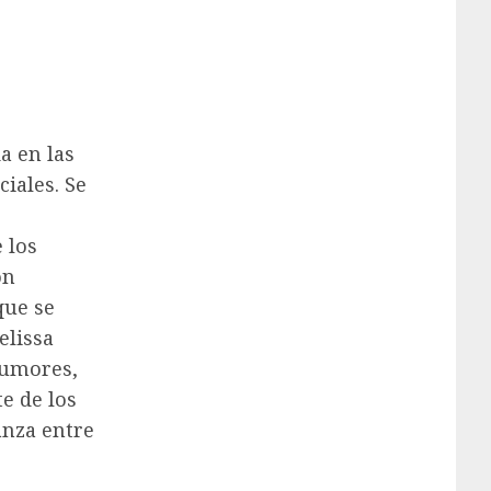
a en las
iales. Se
 los
ón
que se
elissa
rumores,
e de los
ianza entre