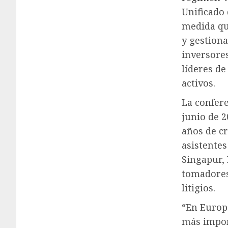
Unificado
medida qu
y gestion
inversores
líderes de
activos.
La confer
junio de 2
años de cr
asistentes
Singapur,
tomadores 
litigios.
“En Europ
más import