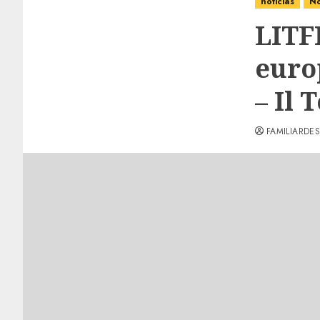
noticias
No
LITF
euro
– Il
FAMILIARDES