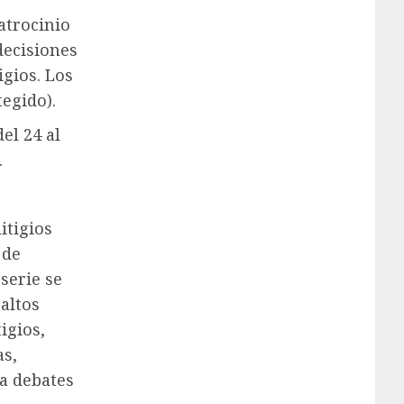
atrocinio
decisiones
igios. Los
tegido).
el 24 al
.
itigios
 de
 serie se
altos
igios,
as,
ra debates