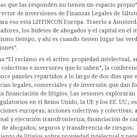
as que las responden no tienen un espacio propio”
rector de inversiones de Finanzas Legales de Silts
“Para eso está LITFINCON Europa. Traerlo a Ámster
iadores, los bufetes de abogados y el capital en el
ismo tiempo, y ahí es cuando tienen lugar las ver
iones”.
a “El reclamo es el activo: propiedad intelectual, a
olectivas e inversores que lo saben”, la conferen
once paneles repartidos a lo largo de dos días que
cias legales, comerciales y de inversión que dan f
la financiación de litigios. Las sesiones explorarán
ulatorios en el Reino Unido, la UE y los EE. UU.; e
ciones europeas; acciones colectivas y colectivas; 
nal y ejecución transfronteriza; financiación de ca
 de abogados; seguros y transferencia de riesgos;
ento de litigios sobre propiedad intelectual y pate