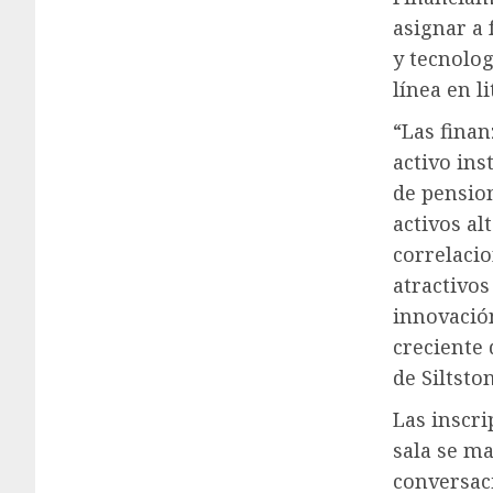
asignar a 
y tecnolog
línea en 
“Las fina
activo ins
de pension
activos a
correlaci
atractivos
innovación
creciente
de Siltsto
Las inscri
sala se m
conversac