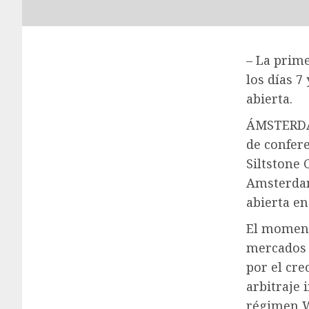
– La prim
los días 7
abierta.
ÁMSTERDAM
de confere
Siltstone
Amsterdam 
abierta en
El moment
mercados 
por el cre
arbitraje 
régimen W