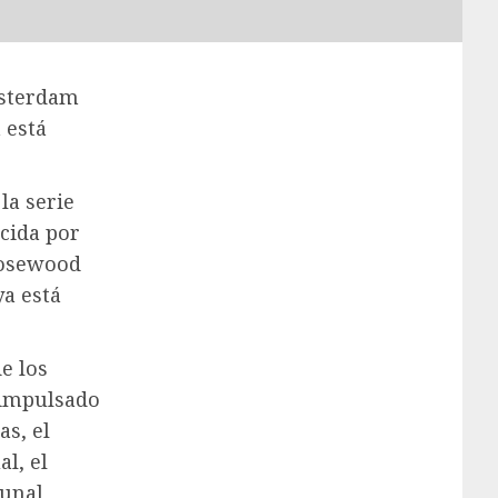
msterdam
 está
la serie
ucida por
Rosewood
ya está
e los
 impulsado
as, el
al, el
bunal