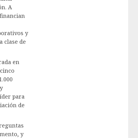
ón. A
financian
porativos y
a clase de
rada en
 cinco
1.000
 y
íder para
ciación de
preguntas
omento, y