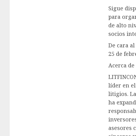
Sigue dis
para orga
de alto ni
socios int
De cara al
25 de febr
Acerca de
LITFINCON 
líder en e
litigios. 
ha expand
responsabl
inversores
asesores c