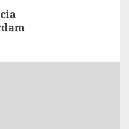
cia
erdam