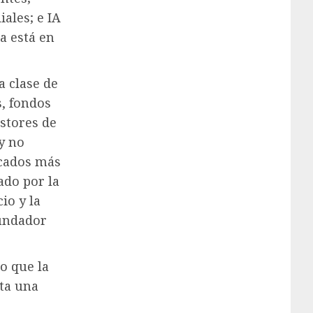
ales; e IA
a está en
a clase de
s, fondos
estores de
y no
rcados más
ado por la
io y la
fundador
o que la
ta una