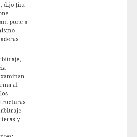
, dijo Jim
tone
dam pone a
 mismo
daderas
rbitraje,
cia
 examinan
orma al
 los
structuras
arbitraje
rteras y
ntes;