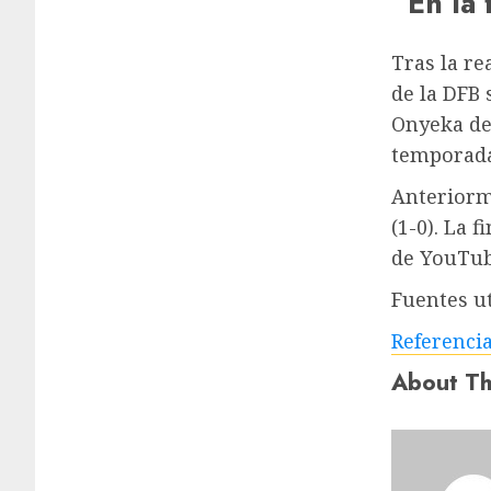
“En la 
Tras la re
de la DFB 
Onyeka de
temporada,
Anteriorm
(1-0). La 
de YouTub
Fuentes ut
Referenci
About Th