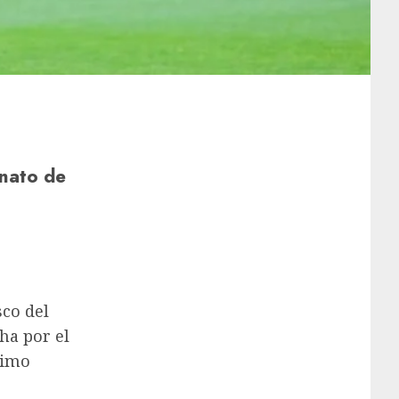
onato de
sco del
ha por el
timo