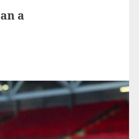
gan a
l