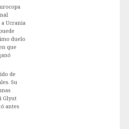
 Eurocopa
inal
 a Ucrania
 puede
ximo duelo
nen que
 ganó
bido de
les. Su
unas
i Glyut
tó antes