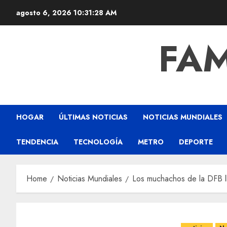
agosto 6, 2026
10:31:29 AM
FAM
HOGAR
ÚLTIMAS NOTICIAS
NOTICIAS MUNDIALES
TENDENCIA
TECNOLOGÍA
METRO
DEPORTE
Home
Noticias Mundiales
Los muchachos de la DFB ll