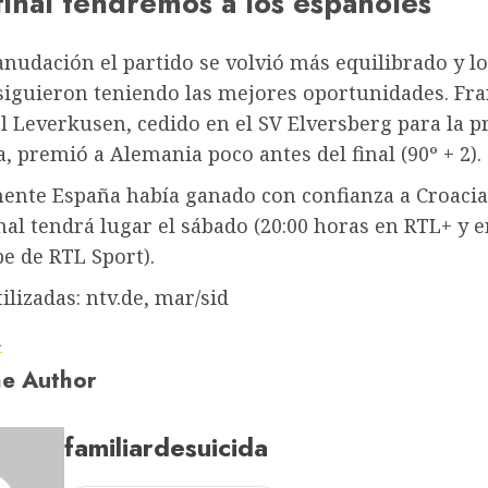
final tendremos a los españoles”
anudación el partido se volvió más equilibrado y l
siguieron teniendo las mejores oportunidades. Fra
l Leverkusen, cedido en el SV Elversberg para la 
 premió a Alemania poco antes del final (90º + 2).
ente España había ganado con confianza a Croacia
final tendrá lugar el sábado (20:00 horas en RTL+ y e
e de RTL Sport).
ilizadas: ntv.de, mar/sid
a
e Author
familiardesuicida