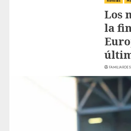
noticias
No
Los 
la f
Euro
últi
FAMILIARDES