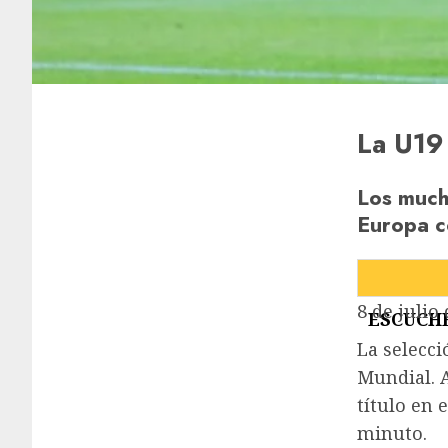
La U19 
Los much
Europa co
8 de julio
ESCUCHE
La selecci
Mundial. A
título en 
minuto.