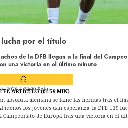
lucha por el título
achos de la DFB llegan a la final del Campe
n una victoria en el último minuto
 de 2026
|
22:09
Reloj
 EL ARTÍCULO (01:59 MIN)
ón absoluta alemana se lame las heridas tras el fia
l menos los jóvenes dan esperanza: la DFB U19 luc
el Campeonato de Europa tras una victoria en el úl