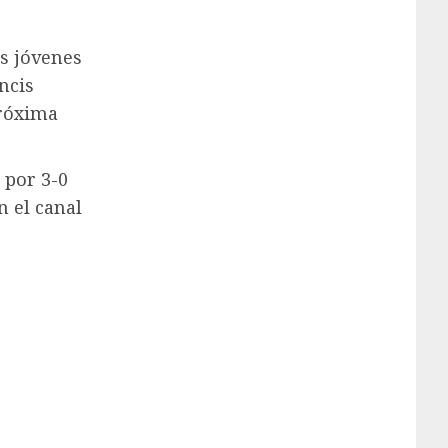
os jóvenes
ncis
próxima
 por 3-0
n el canal