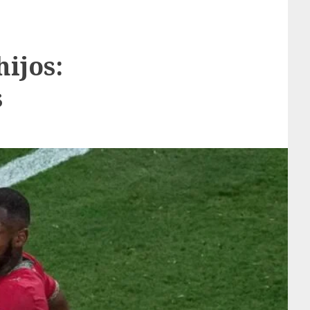
ijos:
s