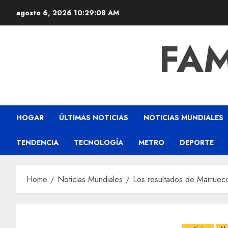
agosto 6, 2026
10:29:09 AM
FAM
HOGAR
ÚLTIMAS NOTICIAS
NOTICIAS MUNDIALES
TENDENCIA
TECNOLOGÍA
METRO
DEPORTE
Home
Noticias Mundiales
Los resultados de Marrueco