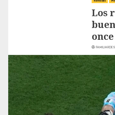
noticias
No
Los 
buen
once
FAMILIARDES