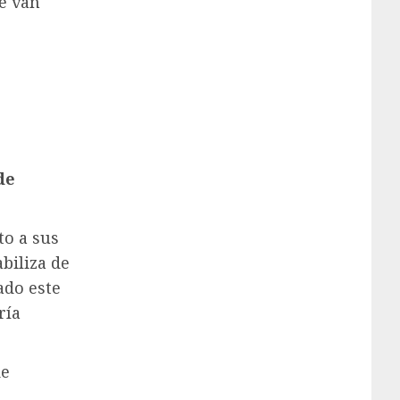
le van
de
to a sus
biliza de
ado este
ría
de