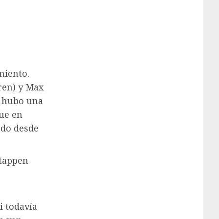
miento.
ren) y Max
ue hubo una
fue en
ndo desde
stappen
i todavía