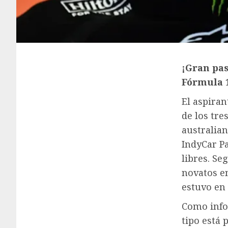
¡Gran pas
Fórmula 
El aspiran
de los tre
australian
IndyCar P
libres. Se
novatos e
estuvo en
Como info
tipo está 