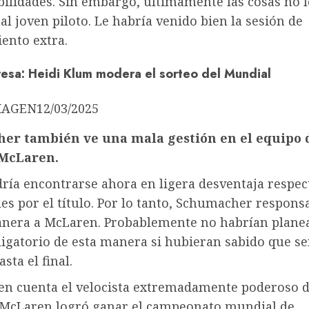
bilidades. Sin embargo, últimamente las cosas no 
al joven piloto. Le habría venido bien la sesión de
ento extra.
resa
:
Heidi Klum modera el sorteo del Mundial
MAGEN
12/03/2025
er también ve una mala gestión en el equipo 
 McLaren.
dría encontrarse ahora en ligera desventaja respec
les por el título. Por lo tanto, Schumacher responsa
nera a McLaren. Probablemente no habrían plane
igatorio de esta manera si hubieran sabido que se
sta el final.
en cuenta el velocista extremadamente poderoso 
McLaren logró ganar el campeonato mundial de