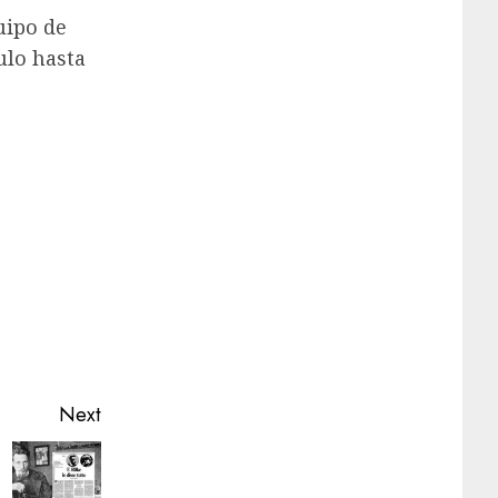
uipo de
ulo hasta
Next