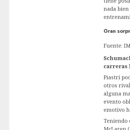
tiene posi
nada bien 
entrenami
Gran sorp
Fuente:
I
Schumach
carreras
Piastri po
otros riva
alguna ma
evento obl
emotivo ha
Teniendo 
McLaren (