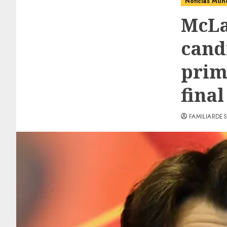
Noticias Mun
McLa
candi
prim
fina
FAMILIARDES