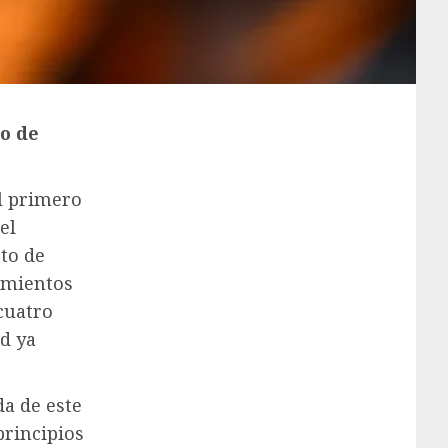
lo de
el primero
el
oto de
amientos
 cuatro
d ya
a de este
principios