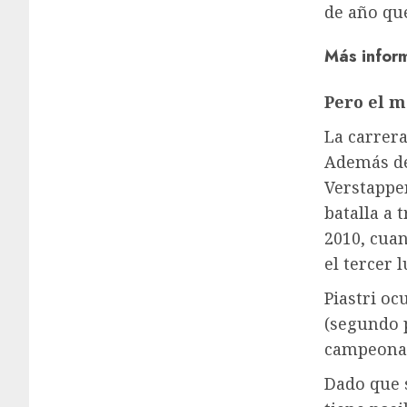
de año que
Más inform
Pero el 
La carrer
Además de 
Verstappen
batalla a 
2010, cua
el tercer l
Piastri oc
(segundo p
campeonat
Dado que s