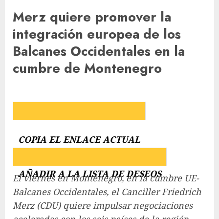
Merz quiere promover la
integración europea de los
Balcanes Occidentales en la
cumbre de Montenegro
COPIA EL ENLACE ACTUAL
AÑADIR A LA LISTA DE DESEOS
El viernes en Montenegro, en la cumbre UE-
Balcanes Occidentales, el Canciller Friedrich
Merz (CDU) quiere impulsar negociaciones
aceleradas con los seis países de la región