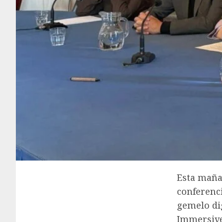
Esta mañan
conferenci
gemelo dig
Immersive 