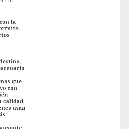
ector
con la
ortnite,
rios
destino.
escenario
rmas que
ivo con
ién
a calidad
enes usan
ás
ransmite