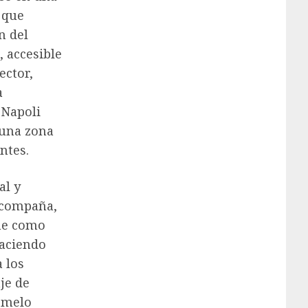
 que
n del
, accesible
ector,
a
 Napoli
 una zona
ntes.
al y
 acompaña,
ene como
haciendo
 los
je de
gemelo