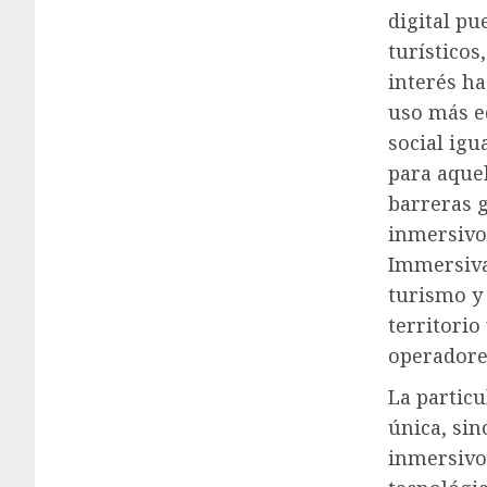
digital pu
turísticos
interés h
uso más eq
social igu
para aque
barreras g
inmersivo,
Immersiva
turismo y
territorio
operadore
La particu
única, sin
inmersivo 