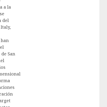
o
a a la
se
n del
Italy,
e han
el
a de San
el
ios
imensional
forma
nciones
oración
Target