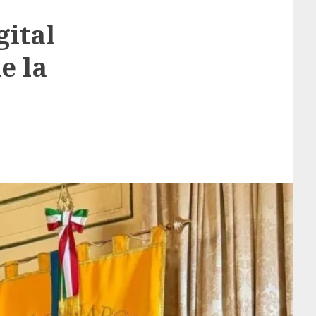
gital
e la