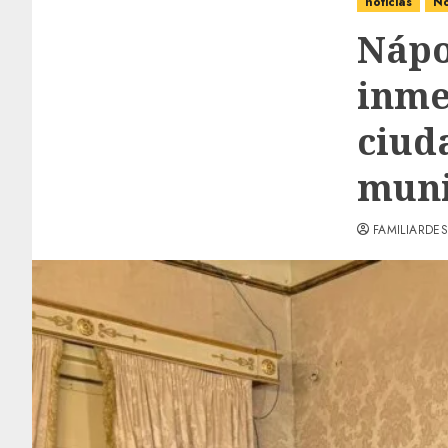
noticias
No
Nápo
inme
ciud
muni
FAMILIARDES