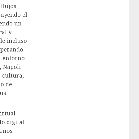
flujos
buyendo el
iendo un
ral y
le incluso
uperando
un entorno
, Napoli
 cultura,
o del
sus
irtual
o digital
ornos