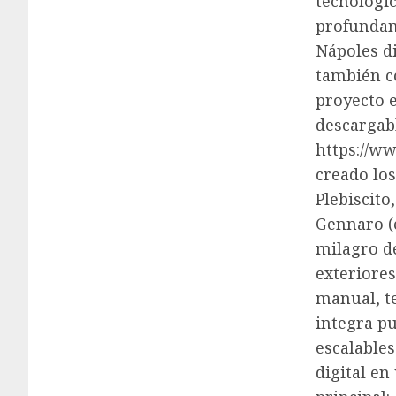
tecnológic
profundam
Nápoles d
también c
proyecto e
descargabl
https://ww
creado los
Plebiscito
Gennaro (
milagro de
exteriore
manual, te
integra pu
escalables
digital en