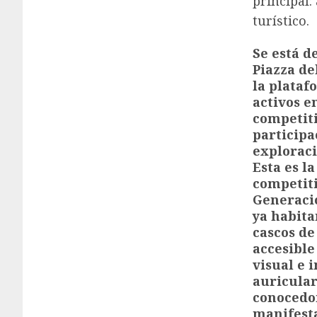
principal:
turístico.
Se está d
Piazza de
la plataf
activos e
competiti
participa
exploraci
Esta es l
competiti
Generació
ya habita
cascos de
accesible
visual e 
auricular
conocedor
manifesta