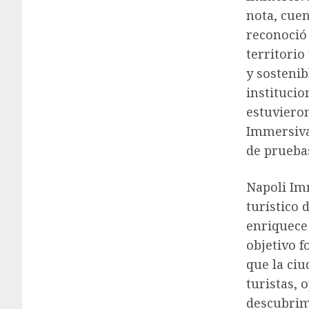
nota, cue
reconoció 
territorio
y sostenib
institucio
estuvieron
Immersiva
de pruebas
Napoli Im
turístico 
enriquece 
objetivo f
que la ciu
turistas,
descubrimi