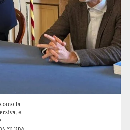
acomo la
rsiva, el
e
mos en una