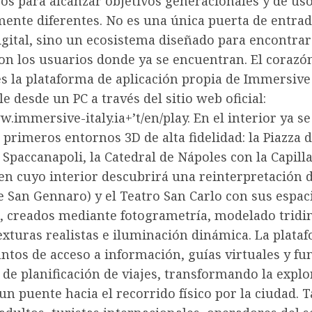
os para alcanzar objetivos generacionales y de us
ente diferentes. No es una única puerta de entrad
igital, sino un ecosistema diseñado para encontrar
on los usuarios donde ya se encuentran. El corazó
s la plataforma de aplicación propia de Immersive 
e desde un PC a través del sitio web oficial:
w.immersive-italy.ia+’t/en/play. En el interior ya s
 primeros entornos 3D de alta fidelidad: la Piazza d
, Spaccanapoli, la Catedral de Nápoles con la Capill
en cuyo interior descubrirá una reinterpretación d
 San Gennaro) y el Teatro San Carlo con sus espac
s, creados mediante fotogrametría, modelado trid
xturas realistas e iluminación dinámica. La plata
ntos de acceso a información, guías virtuales y fu
 de planificación de viajes, transformando la expl
 un puente hacia el recorrido físico por la ciudad. 