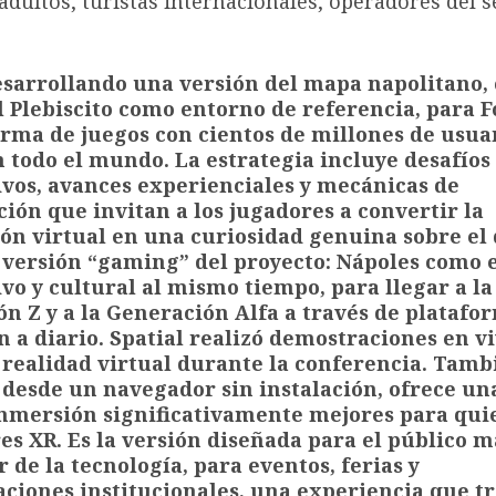
 adultos, turistas internacionales, operadores del s
esarrollando una versión del mapa napolitano, 
l Plebiscito como entorno de referencia, para F
orma de juegos con cientos de millones de usua
n todo el mundo. La estrategia incluye desafíos
vos, avances experienciales y mecánicas de
ción que invitan a los jugadores a convertir la
ón virtual en una curiosidad genuina sobre el 
a versión “gaming” del proyecto: Nápoles como 
vo y cultural al mismo tiempo, para llegar a la
n Z y a la Generación Alfa a través de platafo
n a diario. Spatial realizó demostraciones en v
 realidad virtual durante la conferencia. Tamb
 desde un navegador sin instalación, ofrece un
inmersión significativamente mejores para qui
es XR. Es la versión diseñada para el público m
 de la tecnología, para eventos, ferias y
ciones institucionales, una experiencia que t