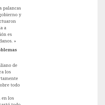
s palancas
 gobierno y
actuaron
za a
ión es
danos. »
oblemas
aliano de
ra los
ertamente
sobre todo
 en los
cartó todo