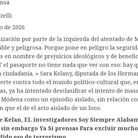
Ansa
zelli
o de 2026
ización por parte de la izquierda del atentado de
ble y peligrosa. Porque pone en peligro la segurid
s en nombre de prejuicios ideológicos y de benefic
 Y el pasaporte no tiene nada que ver con eso: hay 
a ciudadanía. » Sara Kelany, diputada de los Herma
vierte contra todo el mundo político-cultural que, e
as, ya ha intentado desclasificar el intento de mas
 Módena como un episodio aislado, sin relación c
n que el de el acto aislado de un loco.
e
Kelan
,
EL
investigadores
Soy
Siempre
Alaba
,
sin embargo
Ya
Sí
prensas
Para
excluir
mucho
dido
eso
de
terrorismo
.