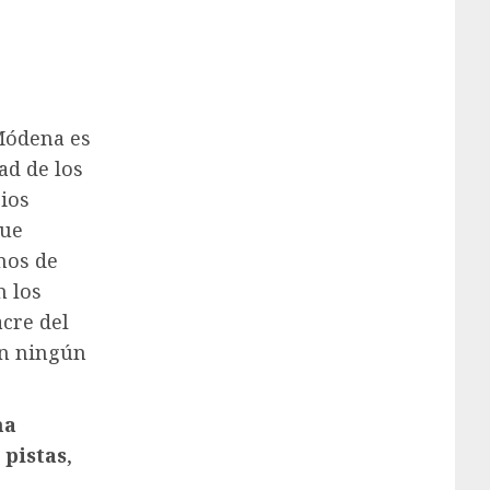
 Módena es
ad de los
ios
que
nos de
n los
acre del
on ningún
ma
pistas
,