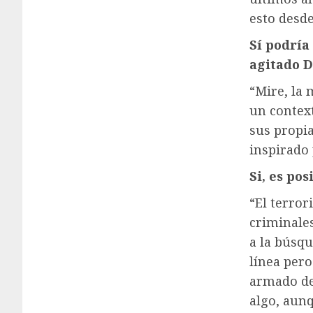
esto desde
Sí
podría
agitado
D
“Mire, la 
un context
sus propi
inspirado 
Si, es pos
“El terror
criminales
a la búsqu
línea per
armado de
algo, aunq