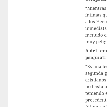
“Mientras
íntimas qu
a los Herm
inmediatam
menudo en
muy peligr
A
del
tem
psiquiátr
“Es una le
segunda g
cristianos
no basta p
teniendo e
precedent
últimos añ