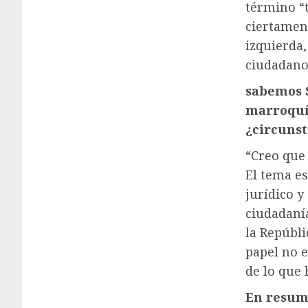
término “
ciertament
izquierda,
ciudadano 
sabemos
marroqu
¿circuns
“Creo que 
El tema es
jurídico y
ciudadanía
la Repúbli
papel no e
de lo que 
En resu