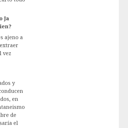
o
Ja
ien?
es ajeno a
 extraer
l vez
ados y
y conducen
idos, en
ontaneismo
mbre de
saría el