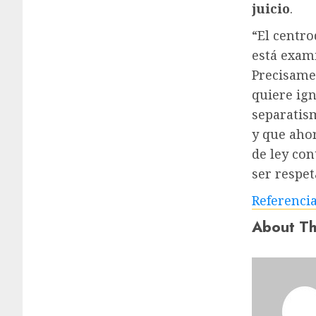
juicio
.
“El centr
está exami
Precisame
quiere ig
separatism
y que aho
de ley con
ser respet
Referenci
About Th