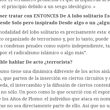
 el principio debido a un sesgo ideológico. »
 ser
tratar con
ENTONCES
De
A
lobo
solitario
Es
esde
Solo
pero
inspirado
Desde
algo o un
¿algu
modalidad del lobo solitario es precisamente esta: 
o organizado de terrorismo y, por lo tanto, puede
as condenas penales como sujeto independiente, ta
por el radicalismo islámico o algo más”.
ible
hablar
De
acto
¿terrorista?
ismo tiene una dinámica diferente de los actos aisl
, que parten de la inserción en ciertos circuitos 
eda, el intercambio y la difusión de ciertos conten
o no sólo. Un poco como lo que ocurrió con el esp
 los Años de Plomo: el individuo que ataca en no
ue no sea directamente parte de ello. Así que no u