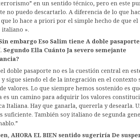
terrorismo” en un sentido técnico, pero en este pu
e no puedo descartarlo. A diferencia de lo que hac
 que lo hace a priori por el simple hecho de que el 
italiano ».
Sin embargo
Eso
Salim tiene
A
doble
pasaporte
í
.
Segundo
Ella
Cuánto
Ja
severo
semejante
tancia?
el doble pasaporte no es la cuestión central en est
 y sigue siendo el de la integración en el contexto s
 de valores. Lo que siempre hemos sostenido es qu
 es un camino para adquirir los valores constituc
ca Italiana. Hay que ganarla, quererla y desearla. 
s suficiente. También soy italiano de segunda gene
hablo.”
men
,
AHORA
EL
BIEN
sentido
sugeriría
De
suspe