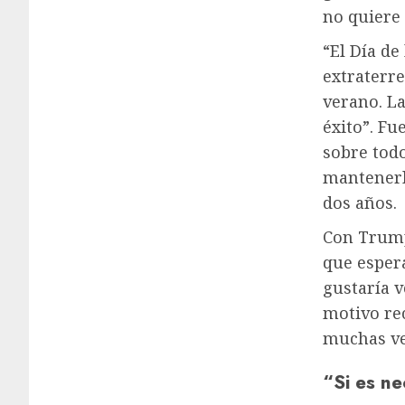
no quiere 
“El Día d
extraterre
verano. La
éxito”. Fu
sobre todo
mantenerl
dos años.
Con Trump,
que espera
gustaría v
motivo rec
muchas ve
“Si es ne