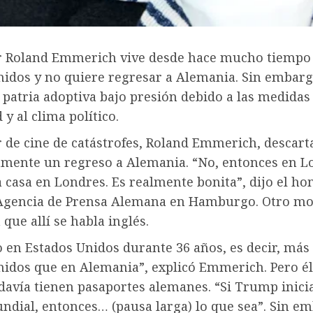
or Roland Emmerich vive desde hace mucho tiempo
nidos y no quiere regresar a Alemania. Sin embargo
 patria adoptiva bajo presión debido a las medidas
 y al clima político.
r de cine de catástrofes, Roland Emmerich, descart
amente un regreso a Alemania. “No, entonces en L
 casa en Londres. Es realmente bonita”, dijo el ho
 Agencia de Prensa Alemana en Hamburgo. Otro mot
 que allí se habla inglés.
o en Estados Unidos durante 36 años, es decir, más
nidos que en Alemania”, explicó Emmerich. Pero él
davía tienen pasaportes alemanes. “Si Trump inici
dial, entonces… (pausa larga) lo que sea”. Sin em