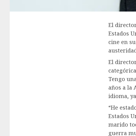
El direct
Estados U
cine en su
austeridad
El directo
categóric
Tengo una
años a la
idioma, ya
“He estad
Estados U
marido to
guerra mun