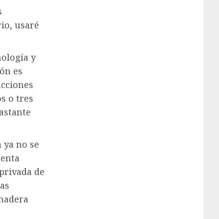
s
rio, usaré
nología y
ión es
ucciones
s o tres
bastante
a ya no se
menta
 privada de
las
 madera