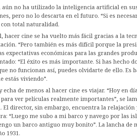
ún no ha utilizado la inteligencia artificial en su
es, pero no lo descarta en el futuro. “Si es necesa
o con total naturalidad.
, hacer cine se ha vuelto más fácil gracias a la tec
ización. “Pero también es más difícil porque la pres
as expectativas económicas para las grandes prod
ado: “El éxito es más importante. Si has hecho do
que no funcionan así, puedes olvidarte de ello. Es 
e estás viviendo”.
 echa de menos al hacer cine es viajar. “Hoy en dí
o para ver películas realmente importantes”, se la
El director, sin embargo, encuentra la relajación
ra: “Luego me subo a mi barco y navego por las is
Tengo un barco antiguo muy bonito”. La lancha de
ño 1931.