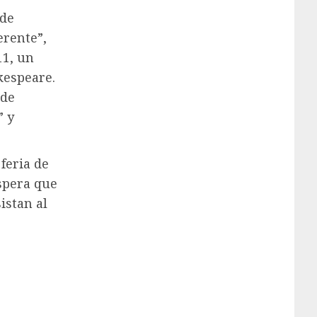
 de
erente”,
11, un
kespeare.
 de
” y
feria de
spera que
istan al