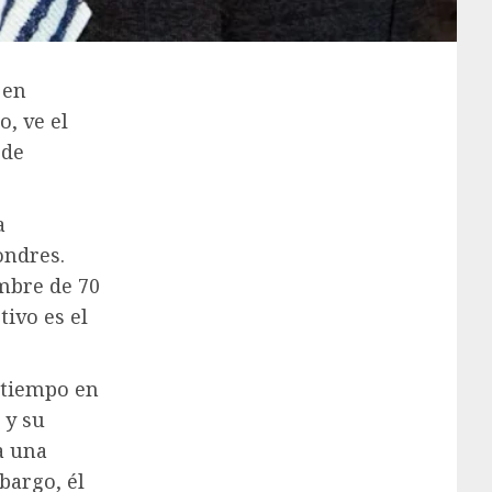
 en
, ve el
 de
a
ondres.
mbre de 70
ivo es el
 tiempo en
 y su
a una
bargo, él