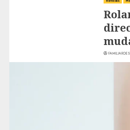
noticias
No
Rola
dire
muda
FAMILIARDES