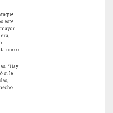
ataque
os este
e mayor
 era,
o
da uno o
cas. “Hay
 si le
las,
 hecho