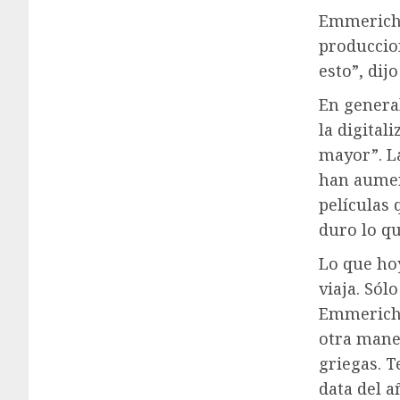
Emmerich a
produccion
esto”, dij
En general
la digital
mayor”. L
han aument
películas 
duro lo qu
Lo que hoy
viaja. Sól
Emmerich. 
otra mane
griegas. 
data del a