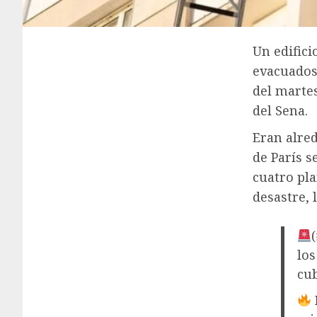
Un edifici
evacuados
del marte
del Sena.
Eran alred
de París s
cuatro pla
desastre, 
los
cub