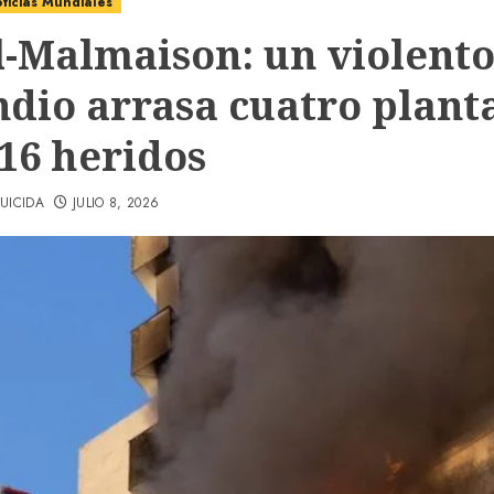
ticias Mundiales
l-Malmaison: un violent
ndio arrasa cuatro plant
 16 heridos
UICIDA
JULIO 8, 2026