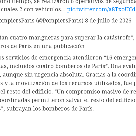
mo tiempo, se realizaron 6 operativos de segurid
 cuales 2 con vehículos…
pic.twitter.com/a8TxoUC
ompiersParis (@PompiersParis) 8 de julio de 2026
itan cuatro mangueras para superar la catástrofe”
ros de París en una publicación
los servicios de emergencia atendieron “16 emerge
as, incluidos cuatro bomberos de París”. Una eval
, aunque sin urgencia absoluta. Gracias a la coord
s y la movilización de los recursos utilizados, fue 
el resto del edificio. “Un compromiso masivo de r
oordinadas permitieron salvar el resto del edificio
”, subrayan los bomberos de París.