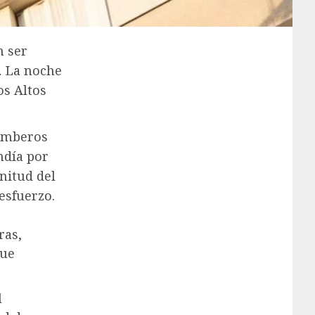
n ser
… La noche
os Altos
bomberos
ndía por
nitud del
esfuerzo.
ras,
que
l