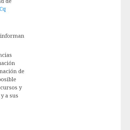
ad de
dCq
, informan
ncias
uación
inación de
posible
ecursos y
 y a sus