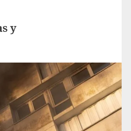
o
as y