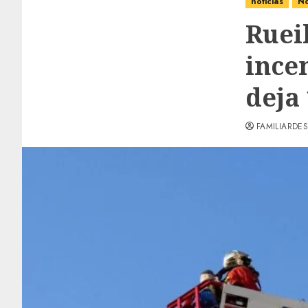
noticias
No
Ruei
ince
deja
FAMILIARDES