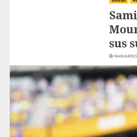
noticias
No
Sami
Mour
sus 
FAMILIARDES