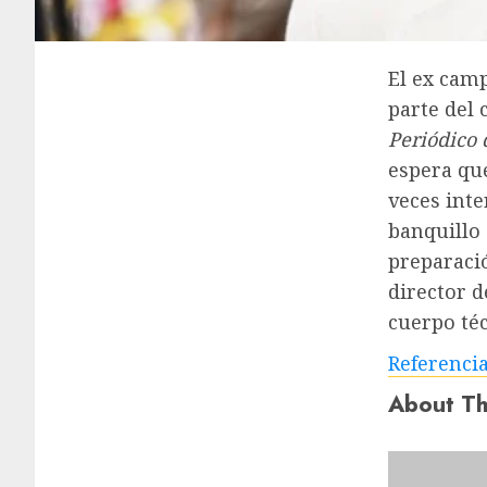
El ex cam
parte del 
Periódico 
espera qu
veces int
banquillo 
preparaci
director d
cuerpo téc
Referenci
About Th