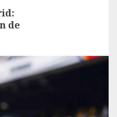
id:
n de