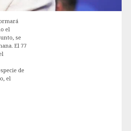
formará
o el
unto, se
ana. El 77
el
especie de
o, el