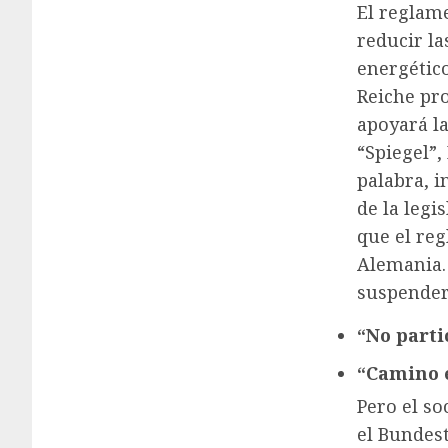
El reglam
reducir la
energétic
Reiche pr
apoyará l
“Spiegel”
palabra, 
de la legi
que el re
Alemania. 
suspender
“No parti
“Camino e
Pero el so
el Bundest