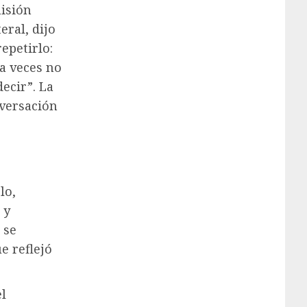
isión
eral, dijo
epetirlo:
 a veces no
ecir”. La
nversación
lo,
 y
 se
e reflejó
l