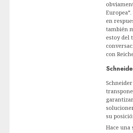
obviament
Europea”. 
en respues
también me
estoy del 
conversac
con Reich
Schneider
Schneider 
transponer
garantiza
solucione
su posició
Hace una 