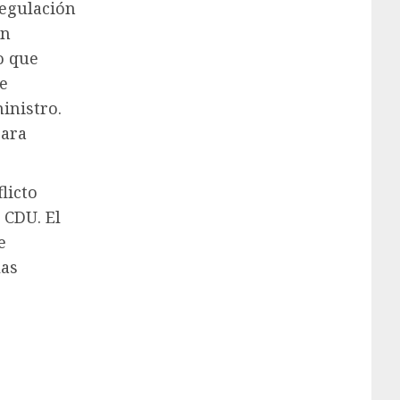
regulación
ón
o que
ve
inistro.
para
licto
 CDU. El
e
las