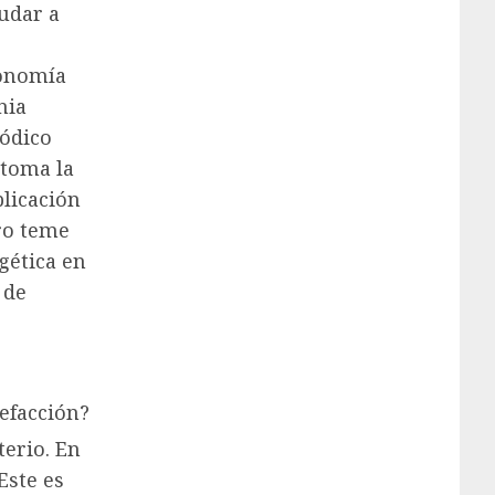
udar a
conomía
nia
iódico
toma la
licación
tro teme
gética en
 de
lefacción?
terio. En
Este es