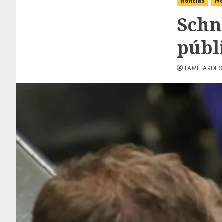
noticias
No
Schn
públ
FAMILIARDES