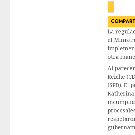
COMPART
La regula
el Minist
implement
otra mane
Al parecer
Reiche (C
(SPD). El 
Katherina
incumplid
procesales
respetaro
gubername