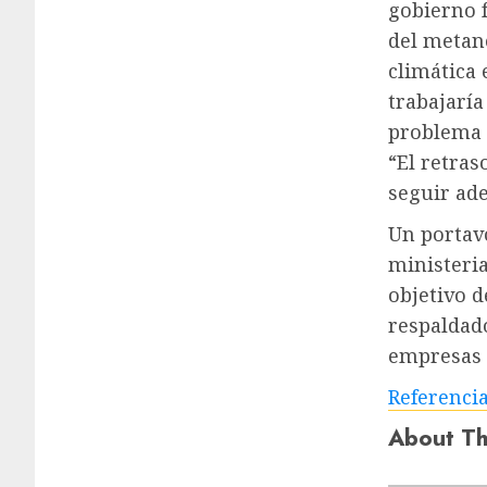
gobierno f
del metan
climática 
trabajaría
problema d
“El retra
seguir ade
Un portavo
ministeria
objetivo d
respaldado
empresas 
Referenci
About Th