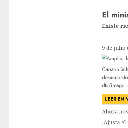
El mini
Existe ri
9 de julio
Carsten Sch
desacuerdo
dts/imago-
LEER EN 
Ahora nov
¡Ajusta el