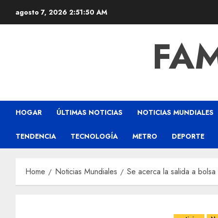
agosto 7, 2026
2:51:51 AM
FAM
HOGAR
ÚLTIMAS NOTICIAS
NOTICIAS MUNDIALES
TENDENCIA
TECNOLOGÍA
METRO
DEPORTE
Home
Noticias Mundiales
Se acerca la salida a bolsa 