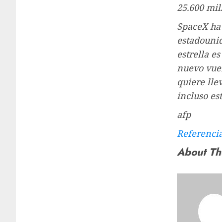
25.600 mil
SpaceX ha 
estadounid
estrella e
nuevo vuel
quiere lle
incluso es
afp
Referenci
About Th