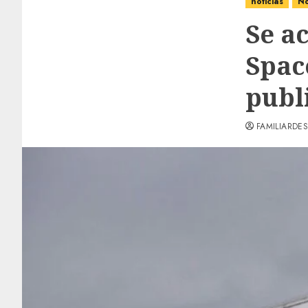
noticias
No
Se ac
Spac
publi
FAMILIARDES