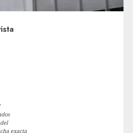
ista
l
ados
 del
echa exacta