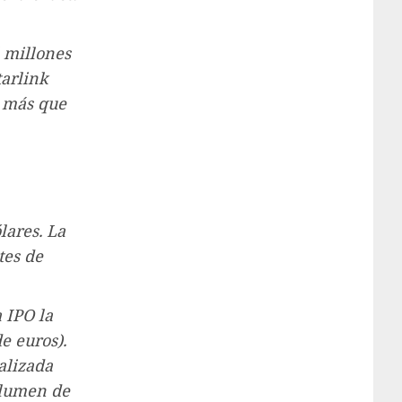
l millones
tarlink
% más que
lares. La
tes de
 IPO la
e euros).
alizada
olumen de