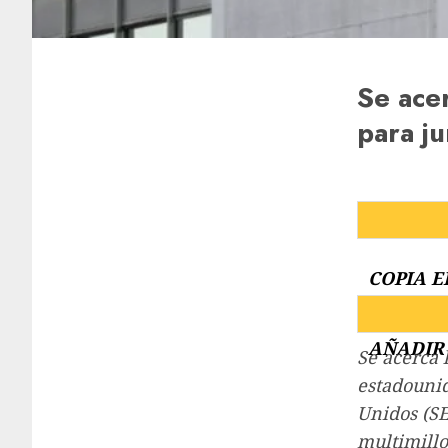
Se acer
para ju
COPIA E
AÑADIR 
Se acerca 
estadounid
Unidos (SE
multimillo