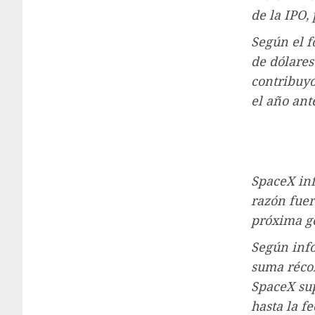
de la IPO,
Según el f
de dólares 
contribuyó
el año ante
SpaceX inf
razón fuer
próxima ge
Según info
suma récor
SpaceX sup
hasta la f