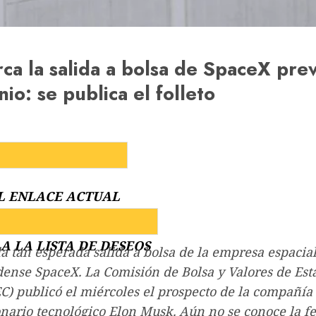
ca la salida a bolsa de SpaceX prev
nio: se publica el folleto
L ENLACE ACTUAL
A LA LISTA DE DESEOS
la tan esperada salida a bolsa de la empresa espacia
ense SpaceX. La Comisión de Bolsa y Valores de Est
C) publicó el miércoles el prospecto de la compañía
nario tecnológico Elon Musk. Aún no se conoce la f