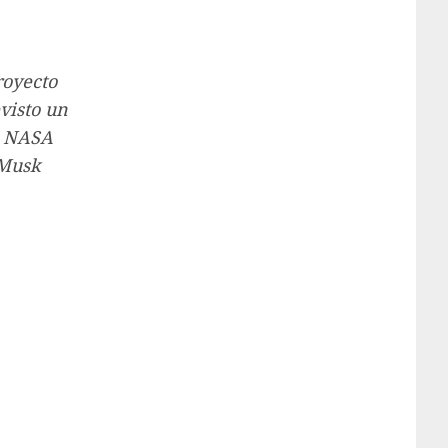
royecto
evisto un
la NASA
 Musk