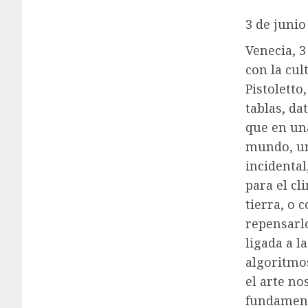
3 de junio
Venecia, 
con la cul
Pistolett
tablas, d
que en un
mundo, un 
incidental
para el cl
tierra, o
repensarl
ligada a l
algoritmos
el arte no
fundamento