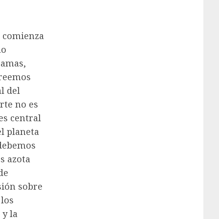
e comienza
lo
ramas,
creemos
l del
rte no es
es central
el planeta
 debemos
s azota
de
sión sobre
 los
 y la