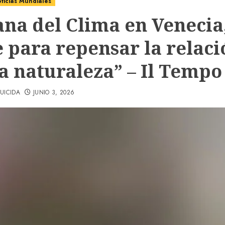
ticias Mundiales
na del Clima en Venecia
e para repensar la relaci
la naturaleza” – Il Tempo
UICIDA
JUNIO 3, 2026