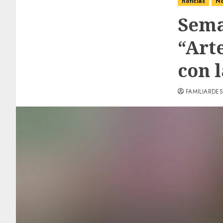
noticias
No
Sema
“Art
con 
FAMILIARDES