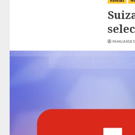
noticias
No
Suiza
sele
FAMILIARDES