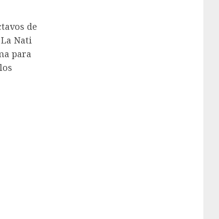
ctavos de
 La Nati
rma para
los