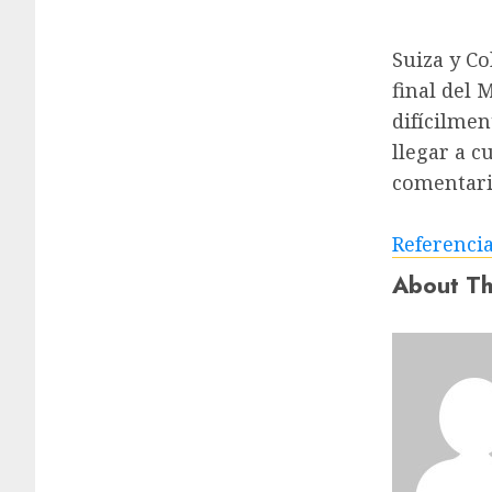
Suiza y Co
final del 
difícilme
llegar a c
comentari
Referenci
About Th