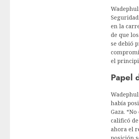
Wadephul v
Seguridad
en la car
de que lo
se debió 
compromis
el princip
Papel 
Wadephul 
había pos
Gaza. “No 
calificó d
ahora el 
posición s