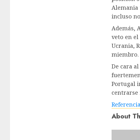
Alemania t
incluso no
Además, A
veto en e
Ucrania, 
miembro.
De cara a
fuertemen
Portugal 
centrarse 
Referenci
About Th