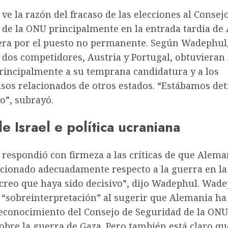
e la razón del fracaso de las elecciones al Consej
 de la ONU principalmente en la entrada tardía de
rera por el puesto no permanente. Según Wadephul,
s dos competidores, Austria y Portugal, obtuvieran
principalmente a su temprana candidatura y a los
os relacionados de otros estados. “Estábamos det
io”, subrayó.
de Israel e
política ucraniana
respondió con firmeza a las críticas de que Alema
icionado adecuadamente respecto a la guerra en la
creo que haya sido decisivo”, dijo Wadephul. Wade
e “sobreinterpretación” al sugerir que Alemania ha
reconocimiento del Consejo de Seguridad de la ONU
obre la guerra de Gaza. Pero también está claro qu