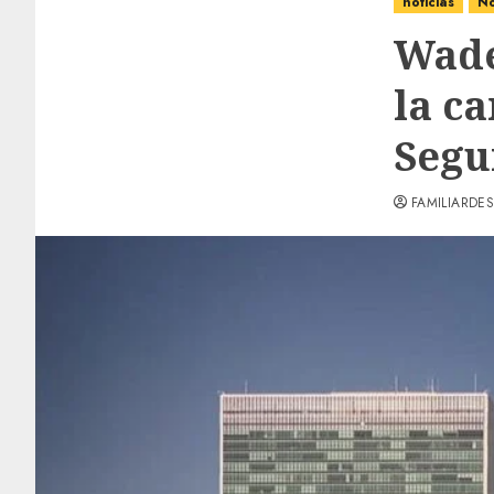
noticias
No
Wade
la c
Segu
FAMILIARDES