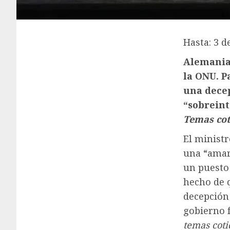
Hasta: 3 d
Alemania 
la ONU. P
una decep
“sobreint
Temas cot
El minist
una “amarg
un puesto
hecho de 
decepción 
gobierno f
temas coti