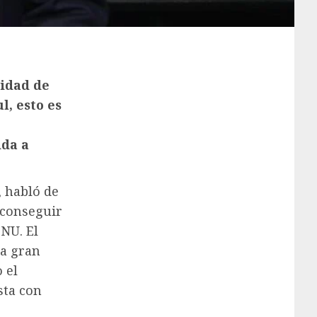
ridad de
l, esto es
ida a
, habló de
 conseguir
NU. El
na gran
 el
sta con