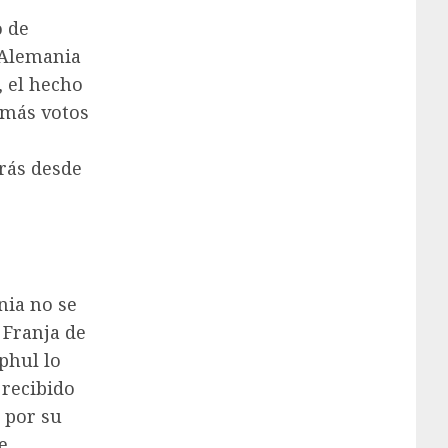
o de
 Alemania
 el hecho
 más votos
rás desde
nia no se
 Franja de
phul lo
 recibido
 por su
e