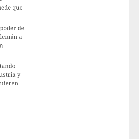
Puede que
 poder de
alemán a
en
stando
ustria y
quieren