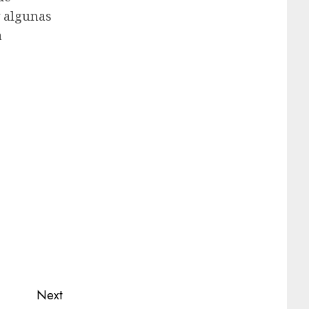
y algunas
a
Next