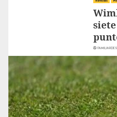
noticias
No
Wimb
siete
punto
FAMILIARDES