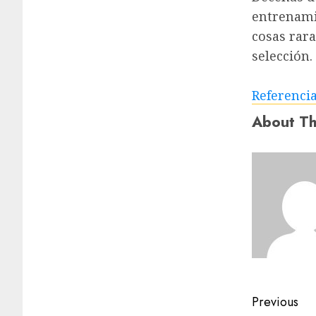
entrenami
cosas rar
selección.
Referenci
About Th
Previous