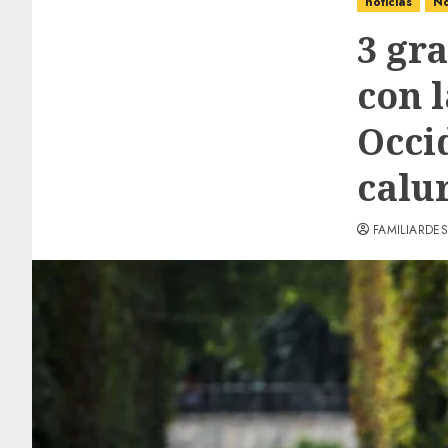
noticias
No
3 gr
con l
Occi
calur
FAMILIARDES