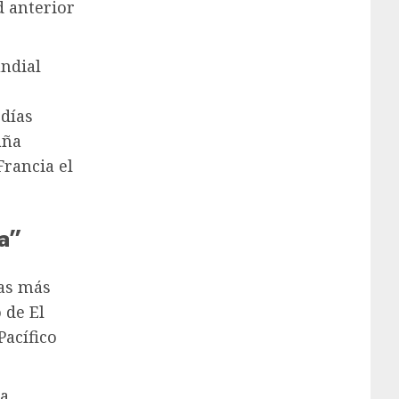
d anterior
undial
 días
aña
Francia el
a”
ras más
 de El
Pacífico
ma