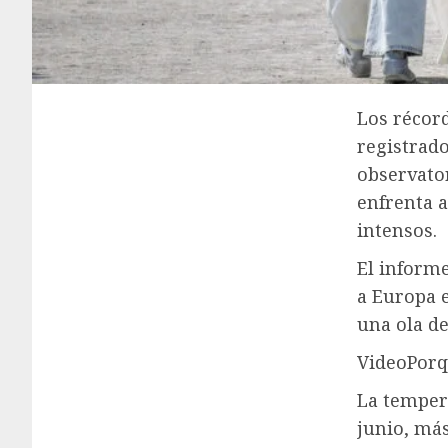
Los récord
registrado
observator
enfrenta a
intensos.
El informe
a Europa e
una ola d
Video
Porq
La temper
junio, más