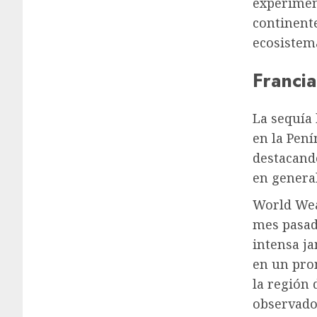
experiment
continente
ecosistem
Francia
La sequía 
en la Pení
destacando
en genera
World Weat
mes pasado
intensa j
en un pro
la región 
observado