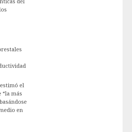
nticas del
los
orestales
ductividad
 estimó el
e “la más
 basándose
omedio en