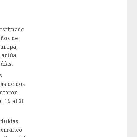
 estimado
años de
Europa,
 actúa
días.
s
ás de dos
entaron
l 15 al 30
cluidas
iterráneo