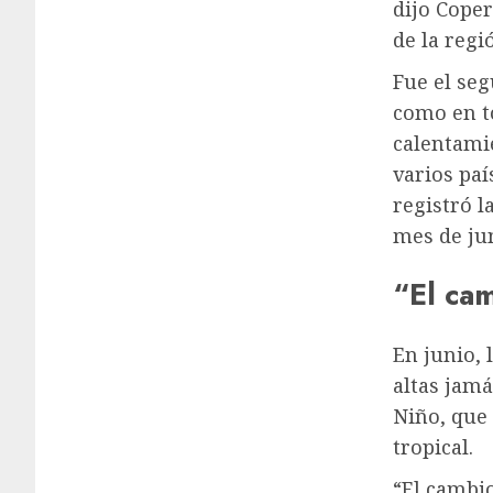
dijo Cope
de la regi
Fue el seg
como en t
calentami
varios paí
registró l
mes de ju
“El cam
En junio,
altas jamá
Niño, que 
tropical.
“El cambi