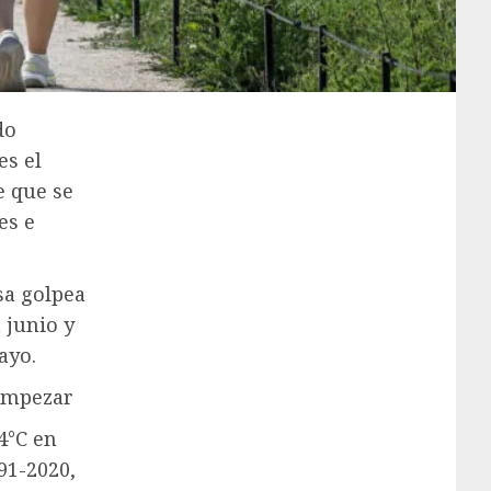
do
es el
e que se
es e
sa golpea
 junio y
ayo.
empezar
4°C en
91-2020,