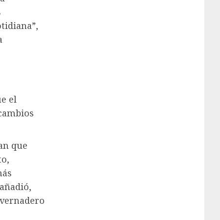
s
tidiana”,
a
e el
 cambios
can que
to,
más
 añadió,
nvernadero