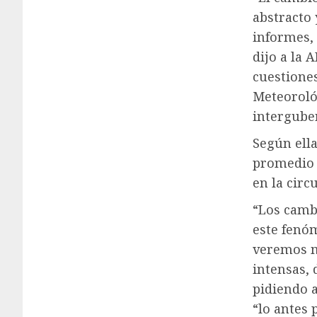
abstracto 
informes, 
dijo a la 
cuestiones
Meteoroló
intergube
Según ell
promedio 
en la circ
“Los camb
este fenó
veremos m
intensas, 
pidiendo 
“lo antes 