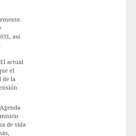
ormente.
e
031, así
s
o
El actual
que el
 de la
pensión
a Agenda
omisión
a de vida
más,