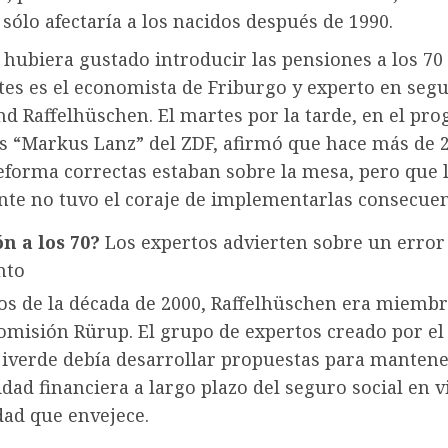
 sólo afectaría a los nacidos después de 1990.
 hubiera gustado introducir las pensiones a los 70
es es el economista de Friburgo y experto en seg
nd Raffelhüschen. El martes por la tarde, en el pr
as “Markus Lanz” del ZDF, afirmó que hace más de 2
eforma correctas estaban sobre la mesa, pero que 
te no tuvo el coraje de implementarlas consecue
n a los 70?
Los expertos advierten sobre un error
nto
os de la década de 2000, Raffelhüschen era miembr
omisión Rürup. El grupo de expertos creado por el
jiverde debía desarrollar propuestas para mantene
idad financiera a largo plazo del seguro social en v
dad que envejece.