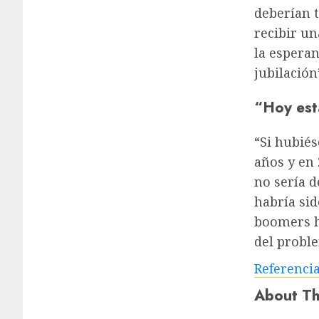
deberían t
recibir u
la esperan
jubilación
“Hoy est
“Si hubié
años y en
no sería d
habría si
boomers h
del probl
Referenci
About Th