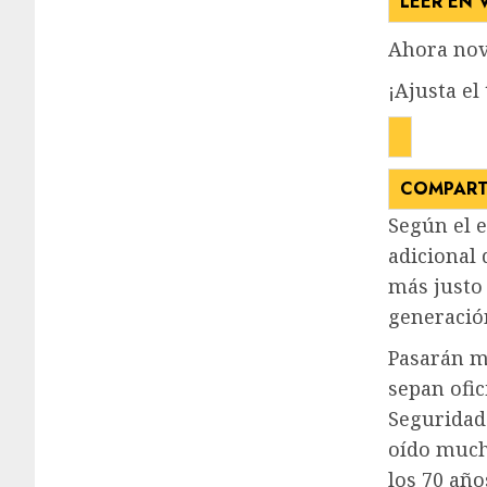
LEER EN 
Ahora nov
¡Ajusta el
COMPART
Según el 
adicional 
más justo 
generació
Pasarán m
sepan ofi
Seguridad 
oído much
los 70 año