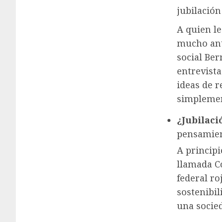
jubilación
A quien le
mucho ant
social Ber
entrevist
ideas de r
simplemen
¿Jubilació
pensamie
A principi
llamada C
federal ro
sostenibil
una socie