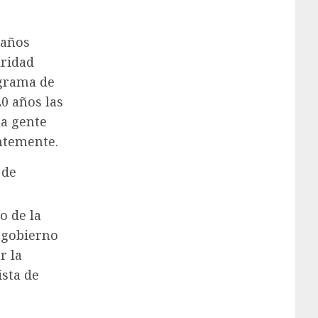
 años
uridad
ograma de
0 años las
la gente
ntemente.
 de
o de la
 gobierno
r la
ista de