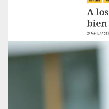
noticias
No
A lo
bien 
FAMILIARDES