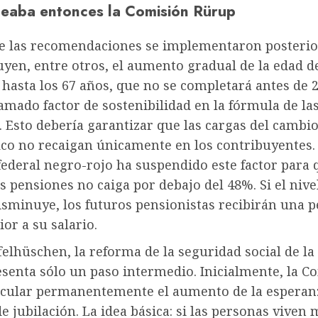
eaba entonces la Comisión Rürup
e las recomendaciones se implementaron posteri
uyen, entre otros, el aumento gradual de la edad d
 hasta los 67 años, que no se completará antes de 2
amado factor de sostenibilidad en la fórmula de la
 Esto debería garantizar que las cargas del cambi
co no recaigan únicamente en los contribuyentes. 
ederal negro-rojo ha suspendido este factor para 
as pensiones no caiga por debajo del 48%. Si el nivel
isminuye, los futuros pensionistas recibirán una 
ior a su salario.
elhüschen, la reforma de la seguridad social de l
senta sólo un paso intermedio. Inicialmente, la C
ncular permanentemente el aumento de la esperanz
de jubilación. La idea básica: si las personas viven 