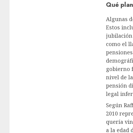
Qué plan
Algunas d
Estos incl
jubilación
como el ll
pensiones.
demográfi
gobierno f
nivel de l
pensión d
legal infer
Según Raff
2010 repre
quería vi
a la edad 