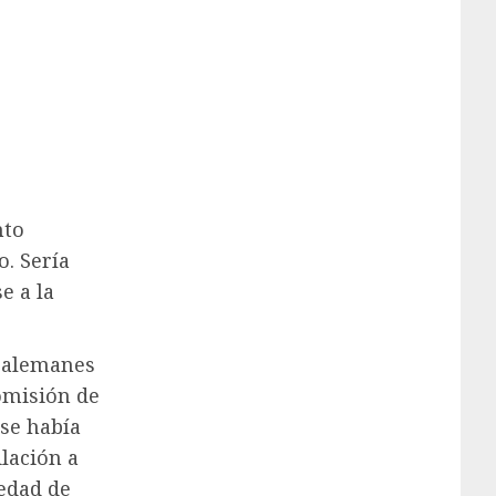
nto
o. Sería
e a la
 alemanes
omisión de
 se había
lación a
 edad de