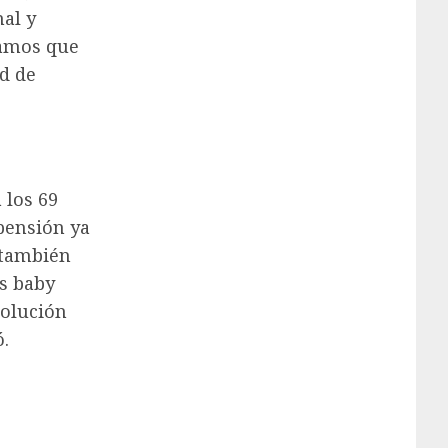
nal y
íamos que
ad de
 los 69
pensión ya
 también
os baby
solución
.