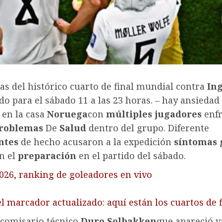
as del histórico cuarto de final mundial contra
Ing
 para el sábado 11 a las 23 horas. – hay ansiedad
 en la casa
Noruega
con
múltiples jugadores
enfr
roblemas
De
Salud
dentro del grupo. Diferente
ntes
de hecho acusaron a la expedición
síntomas
n el
preparación
en el partido del sábado.
026, ranking de goleadores en vivo
l marcador actualizado: aquí están los cuartos de f
 comisario técnico
Duro
Solbakken
que apareció v