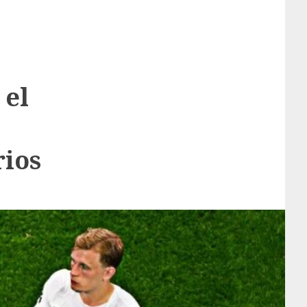
 el
rios