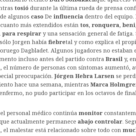
ntras
tosió
durante la última rueda de prensa conf
 de algunos
caso
De
influencia
dentro del equipo.
cuanto más extendidos están
tos
,
ronquera
,
ben
d para respirar
y una sensación general de fatiga. 
sólo Jorgen había
fiebre
tal y como explica el prop
 noruego Dagbladet. Algunos jugadores no estaban 
ento incluso antes del partido contra
Brasil
y, en
s, el número de personas con síntomas aumentó, 
pecial preocupación.
Jórgen
Hebra
Larsen
se perd
ento hace una semana, mientras
Marca
Holmgre
enfermo, no pudo participar en los octavos de fina
 el personal médico continúa
monitor
constantem
que actualmente permanece
abajo
controlar
. Se
, el malestar está relacionado sobre todo con
muc