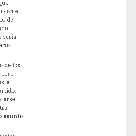
que
n con el
co de
 uno
 sería
ario
 de los
, pero
iste
rtido.
erarse
tra
o
asunto