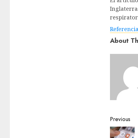
El artícul
Inglaterra
respirator
Referenci
About Th
Previous