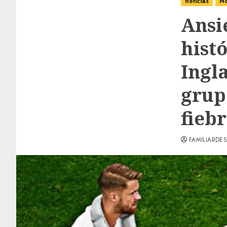
noticias
No
Ansi
hist
Ingla
grupo
fieb
FAMILIARDES