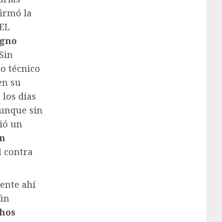
irmó la
 EL
igno
Sin
io técnico
en su
 los días
aunque sin
ió un
n
l contra
ente ahí
gún
hos