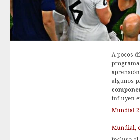
A pocos dí
programado
aprensión
algunos
p
compone
influyen e
Mundial 2
Mundial, e
Incluso el