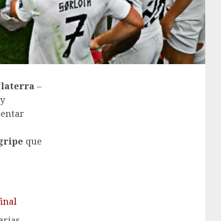
laterra
–
 y
entar
gripe
que
inal
arias