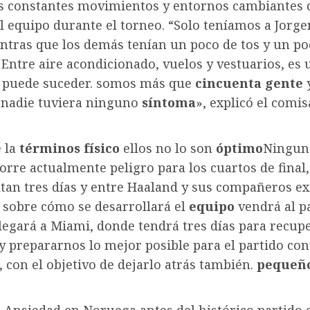
os constantes movimientos y entornos cambiantes 
l equipo durante el torneo. “Solo teníamos a Jorge
ntras que los demás tenían un poco de tos y un po
Entre aire acondicionado, vuelos y vestuarios, es
puede suceder. somos más que
cincuenta
gente
y
i nadie tuviera ninguno
síntoma
», explicó el comis
e la
términos
físico
ellos no lo son
óptimo
Ninguno
corre actualmente peligro para los cuartos de final
ltan tres días y entre Haaland y sus compañeros ex
 sobre cómo se desarrollará el
equipo
vendrá al pa
legará a Miami, donde tendrá tres días para recup
y prepararnos lo mejor posible para el partido con
, con el objetivo de dejarlo atrás también.
pequeñ