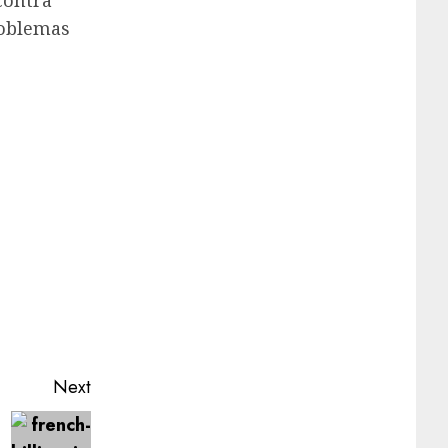
contra
roblemas
Next