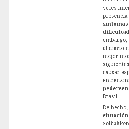
veces mie
presencia
síntomas
dificulta
embargo, 
al diario
mejor mom
siguiente
causar es
entrenami
pedersen
Brasil.
De hecho,
situación
Solbakken