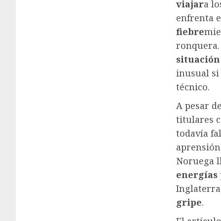
viajar
a l
enfrenta e
fiebre
mie
ronquera. 
situación
inusual s
técnico.
A pesar d
titulares 
todavía fa
aprensión
Noruega l
energías
Inglaterra
gripe
.