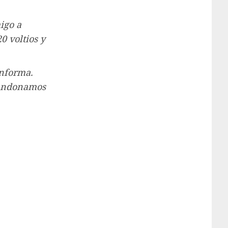
igo a
0 voltios y
informa.
abandonamos