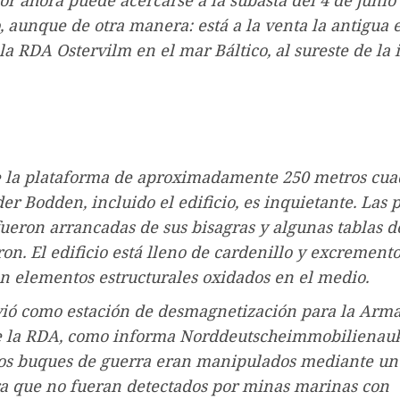
or ahora puede acercarse a la subasta del 4 de junio
aunque de otra manera: está a la venta la antigua 
 la RDA Ostervilm en el mar Báltico, al sureste de la 
de la plataforma de aproximadamente 250 metros cua
er Bodden, incluido el edificio, es inquietante. Las 
ueron arrancadas de sus bisagras y algunas tablas de
n. El edificio está lleno de cardenillo y excrement
on elementos estructurales oxidados en el medio.
rvió como estación de desmagnetización para la Arm
e la RDA, como informa Norddeutscheimmobilienau
los buques de guerra eran manipulados mediante un
a que no fueran detectados por minas marinas con