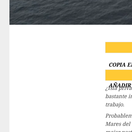
COPIA E
AÑADIR 
¿Isla priv
bastante i
trabajo.
Probableme
Mares del 