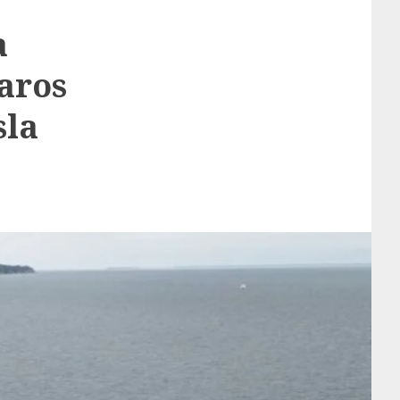
a
aros
sla