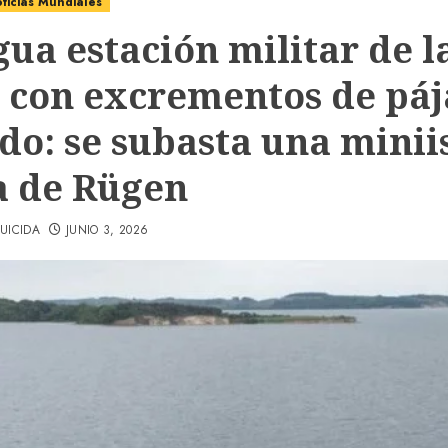
ticias Mundiales
gua estación militar de l
 con excrementos de páj
do: se subasta una minii
a de Rügen
UICIDA
JUNIO 3, 2026