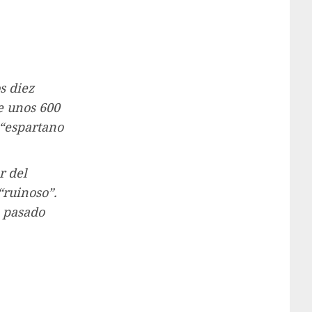
s diez
e unos 600
 “espartano
r del
“ruinoso”.
n pasado