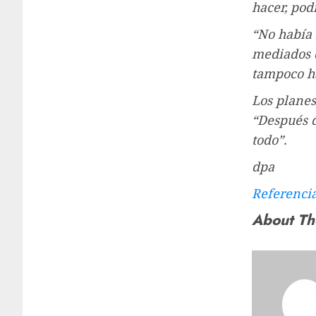
hacer, pod
“No había 
mediados d
tampoco ha
Los planes
“Después d
todo”.
dpa
Referenci
About Th