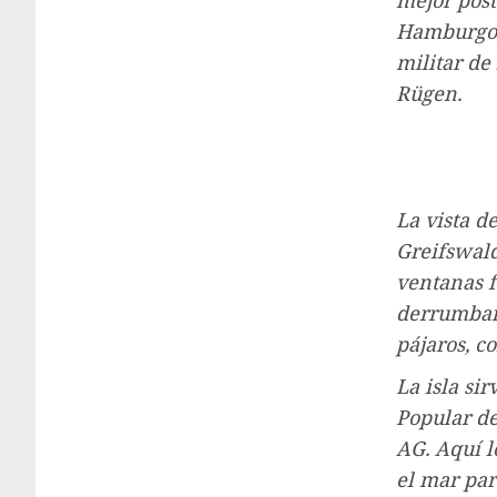
mejor post
Hamburgo, 
militar de
Rügen.
La vista 
Greifswald
ventanas f
derrumbaro
pájaros, c
La isla si
Popular d
AG. Aquí 
el mar par