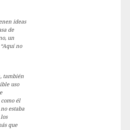
ienen ideas
asa de
no, un
 “Aquí no
n, también
ible uso
e
, como él
 no estaba
 los
más que