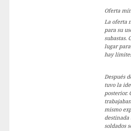
Oferta mín
La oferta 
para su us
subastas. 
lugar para
hay límite
Después de
tuvo la id
posterior.
trabajaban
mismo expl
destinada 
soldados s