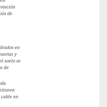
 en
estación
isla de
drados en
puertas y
l suelo se
os de
ada
ktionen
 cable en