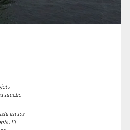
jeto
era mucho
sla en los
pía. El