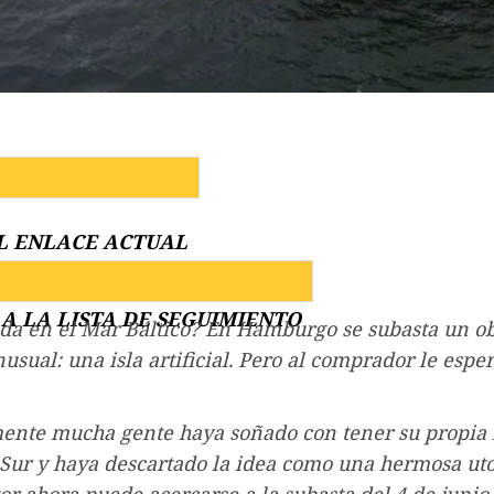
L ENLACE ACTUAL
A LA LISTA DE SEGUIMIENTO
ada en el Mar Báltico? En Hamburgo se subasta un ob
nusual: una isla artificial. Pero al comprador le esp
nte mucha gente haya soñado con tener su propia i
Sur y haya descartado la idea como una hermosa uto