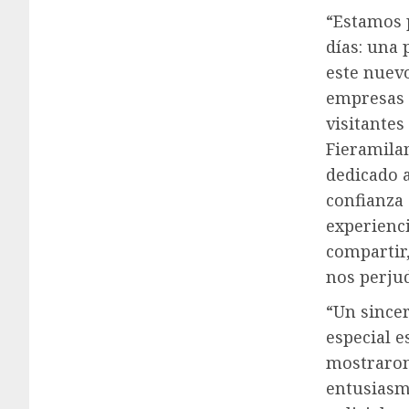
“Estamos 
días: una 
este nuevo
empresas 
visitantes
Fieramila
dedicado 
confianza
experienc
compartir,
nos perjud
“Un since
especial e
mostraron 
entusiasmo