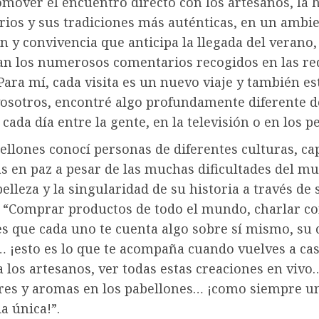
mover el encuentro directo con los artesanos, la h
orios y sus tradiciones más auténticas, en un ambi
n y convivencia que anticipa la llegada del verano
n los numerosos comentarios recogidos en las re
“Para mí, cada visita es un nuevo viaje y también es
vosotros, encontré algo profundamente diferente d
 cada día entre la gente, en la televisión o en los p
ellones conocí personas de diferentes culturas, ca
as en paz a pesar de las muchas dificultades del m
belleza y la singularidad de su historia a través de 
”. “Comprar productos de todo el mundo, charlar c
s que cada uno te cuenta algo sobre sí mismo, su 
… ¡esto es lo que te acompaña cuando vuelves a cas
 los artesanos, ver todas estas creaciones en vivo
ores y aromas en los pabellones… ¡como siempre u
a única!”.