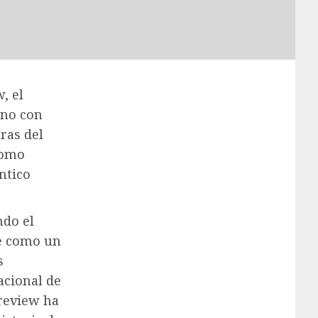
, el
ano con
ras del
como
ntico
ndo el
se como un
s
acional de
review ha