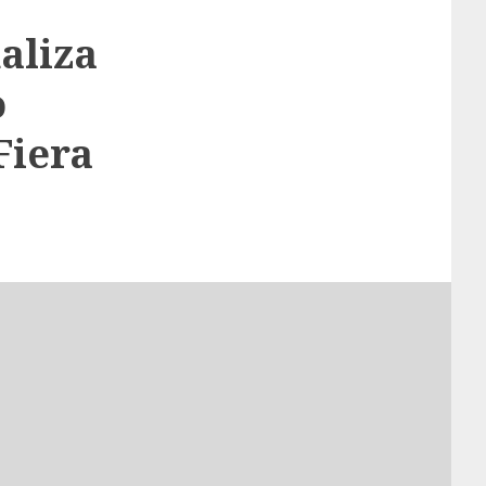
aliza
o
Fiera