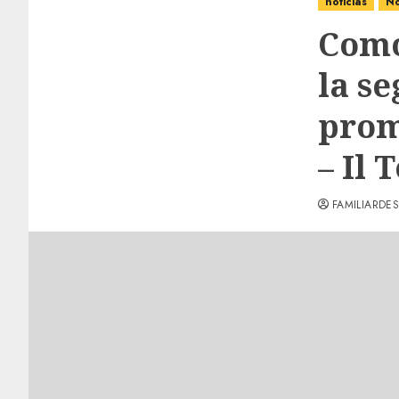
noticias
No
Como
la s
prom
– Il
FAMILIARDES