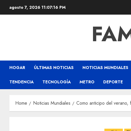
agosto 7, 2026
11:07:17 PM
FAM
HOGAR
ÚLTIMAS NOTICIAS
NOTICIAS MUNDIALES
TENDENCIA
TECNOLOGÍA
METRO
DEPORTE
Home
Noticias Mundiales
Como anticipo del verano, f