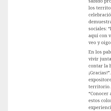
sabido pro
los territ
celebració
demuestra
sociales: 
aquí con 
veo y oigo
En los pab
vivir junt
contar la 
¡Gracias!
expositore
territorio
“Conocer a
estos col
experienci