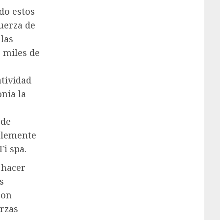
do estos
fuerza de
 las
 miles de
atividad
nia la
 de
ablemente
Fi spa.
 hacer
s
con
erzas