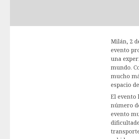
Milán, 2 d
evento pr
una experi
mundo. Co
mucho más
espacio de
El evento 
número de
evento muy
dificultad
transport