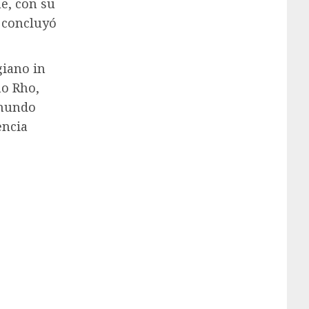
ue, con su
, concluyó
giano in
no Rho,
 mundo
encia