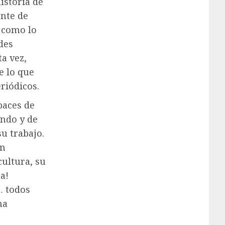
istoria de
ente de
, como lo
des
ta vez,
e lo que
eriódicos.
paces de
undo y de
su trabajo.
on
cultura, su
a!
… todos
na