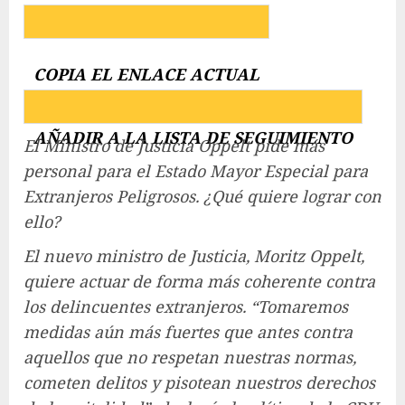
COPIA EL ENLACE ACTUAL
AÑADIR A LA LISTA DE SEGUIMIENTO
El Ministro de Justicia Oppelt pide más
personal para el Estado Mayor Especial para
Extranjeros Peligrosos. ¿Qué quiere lograr con
ello?
El nuevo ministro de Justicia, Moritz Oppelt,
quiere actuar de forma más coherente contra
los delincuentes extranjeros. “Tomaremos
medidas aún más fuertes que antes contra
aquellos que no respetan nuestras normas,
cometen delitos y pisotean nuestros derechos