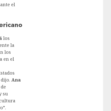
ante el
ericano
á
los
ente la
n los
a en el
Estados
 dijo.
Ana
 de
y su
 cultura
o”.