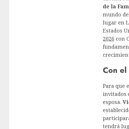
de la Fa
mundo del
lugar en 
Estados U
2026
con C
fundament
crecimient
Con el 
Para que e
invitados
esposa.
Vi
establecid
participar
tendrá lu