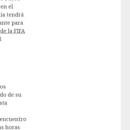
en el
ia tendrá
ante para
de la FIFA
l
dos
do de su
sta
l encuentro
as horas