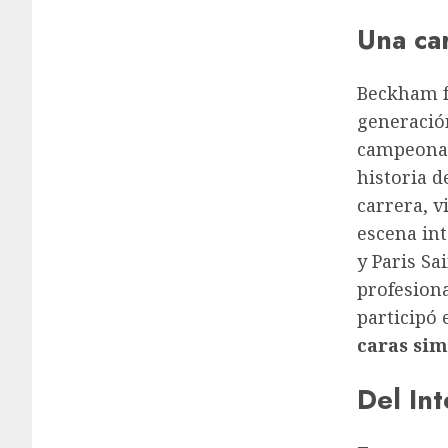
Una ca
Beckham f
generació
campeonat
historia d
carrera, v
escena int
y Paris Sa
profesiona
participó 
caras sim
Del Int