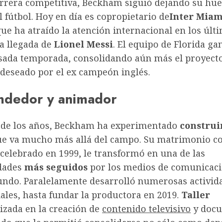
rrera competitiva, Beckham siguió dejando su huel
fútbol. Hoy en día es copropietario de
Inter Miam
e ha atraído la atención internacional en los últ
la llegada de
Lionel Messi
. El equipo de Florida gan
sada temporada, consolidando aún más el proyect
 deseado por el ex campeón inglés.
dedor y animador
o de los años, Beckham ha experimentado
construi
e va mucho más allá del campo. Su matrimonio co
celebrado en 1999, le transformó en una de las
dades
más seguidos
por los medios de comunicaci
undo. Paralelamente desarrolló numerosas activid
ales, hasta fundar la productora en 2019.
Taller
lizada en la creación de
contenido televisivo
y docu