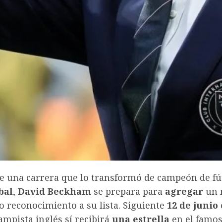
e una carrera que lo transformó de campeón de fú
bal
,
David Beckham
se prepara para
agregar
un 
o reconocimiento a su lista. Siguiente
12 de junio
mpista inglés sí recibirá
una estrella
en el famo