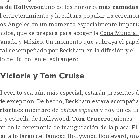
ma de Hollywood
uno de los honores
más camadas
 entretenimiento y la cultura popular. La ceremon
Los Ángeles en un momento especialmente import
nidos, que se prepara para acoger la
Copa Mundial 
anadá y México. Un momento que subraya el pape
al desempeñado por Beckham en la difusión y el
o del fútbol en el extranjero.
Victoria y Tom Cruise
l evento sea aún más especial, estarán presentes 
 de excepción. De hecho, Beckham estará acompaña
ctoria
ex miembro de
chicas especia
y hoy un estili
o y estrella de Hollywood.
Tom Crucero
quienes
án en la ceremonia de inauguración de la placa. E
gar a lo largo del famoso Hollywood Boulevard, un