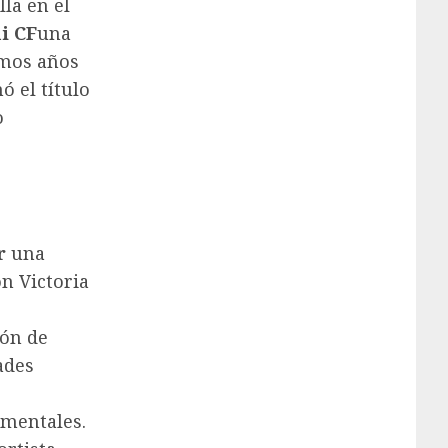
la en el
i CF
una
imos años
ó el título
o
r
una
n Victoria
ón de
ades
mentales.