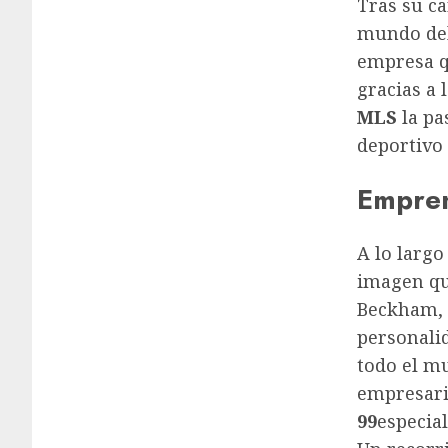
Tras su ca
mundo del 
empresa qu
gracias a 
MLS
la pa
deportivo
Empren
A lo larg
imagen qu
Beckham, 
personali
todo el m
empresari
99
especia