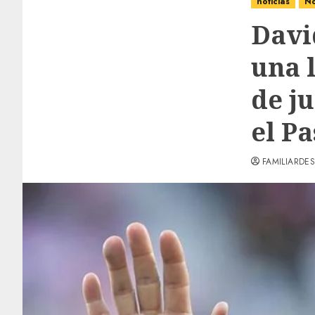
noticias
No
Davi
una 
de ju
el P
FAMILIARDES