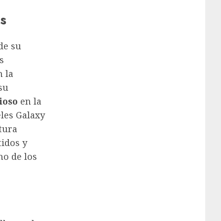
s
de su
s
 la
su
ioso
en la
eles Galaxy
tura
tidos y
no de los