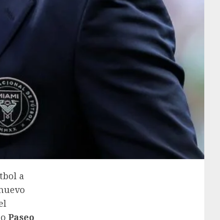
tbol a
nuevo
el
so
Paseo