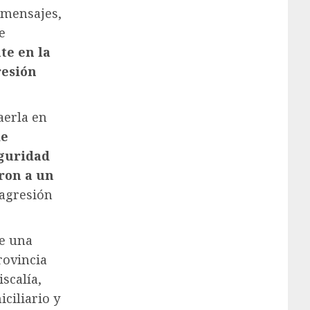
 mensajes,
e
te en la
resión
aerla en
de
eguridad
ron a un
 agresión
de una
rovincia
iscalía,
iciliario y