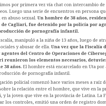
imos por primera vez vía chat con intercambio de
ídeos. Luego una serie de encuentros en persona qu
n en abuso sexual.
Un hombre de 38 años, residen
 de Cagliari, fue detenido por la policía por ag
producción de pornografía infantil.
iscalía, manipuló a la niña de 13 años, luego de atr
sociales y abusar de ella.
Una vez que la Fiscalía 
y agentes del Centro de Operaciones de Cibers
ri reunieron los elementos necesarios, detuvie
e 38 años.
El hombre está encarcelado en Uta por
roducción de pornografía infantil.
gación policial comenzó hace varios meses a raíz 
obre la relación entre el hombre, que vive en la p
i, y la joven que vive en la provincia de Latina. La F
zar los controles, emitió una orden de registro dom