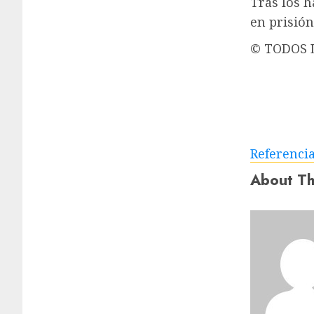
Tras los h
en prisión
© TODOS 
Referenci
About Th