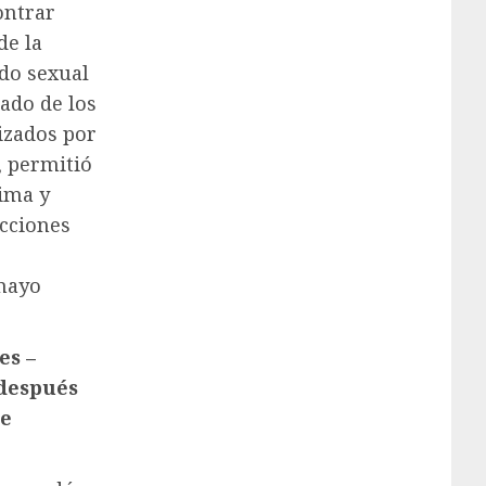
ontrar
de la
do sexual
lado de los
izados por
, permitió
tima y
acciones
 mayo
es –
 después
de