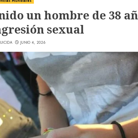
ticias Mundiales
nido un hombre de 38 añ
agresión sexual
UICIDA
JUNIO 4, 2026