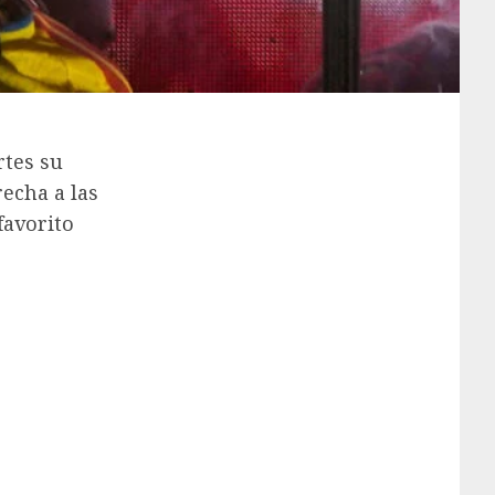
rtes su
recha a las
favorito