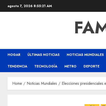
agosto 7, 2026
8:55:22 AM
FAM
HOGAR
ÚLTIMAS NOTICIAS
NOTICIAS MUNDIALES
TENDENCIA
TECNOLOGÍA
METRO
DEPORTE
Home
Noticias Mundiales
Elecciones presidenciales 