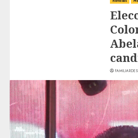
noticias
No
Elec
Colo
Abel
cand
FAMILIARDES