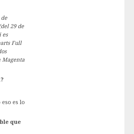
 de
(del 29 de
i es
arts Full
dos
n Magenta
l?
eso es lo
ble que