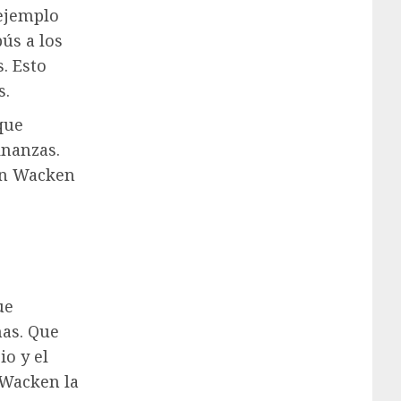
ejemplo
ús a los
. Esto
s.
que
inanzas.
en Wacken
ue
nas. Que
io y el
 Wacken la