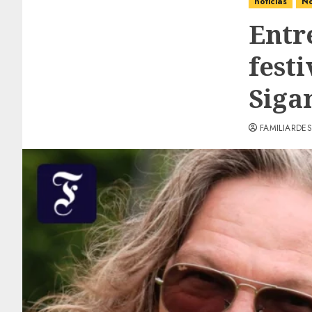
noticias
No
Entr
fest
Siga
FAMILIARDES