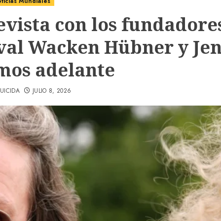
ticias Mundiales
evista con los fundadore
ival Wacken Hübner y Jen
mos adelante
UICIDA
JULIO 8, 2026