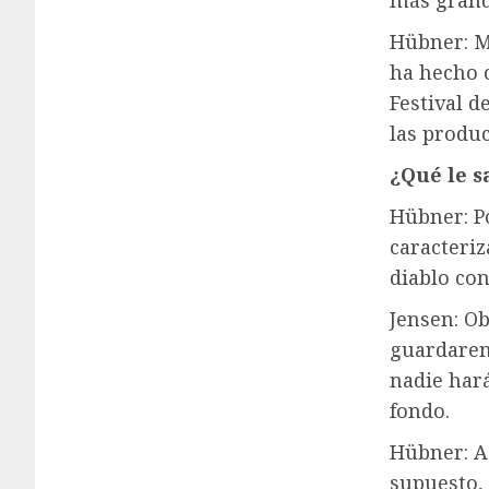
Hübner: Ma
ha hecho c
Festival d
las produ
¿Qué le s
Hübner: P
caracteriz
diablo con
Jensen: O
guardaremo
nadie hará
fondo.
Hübner: As
supuesto,