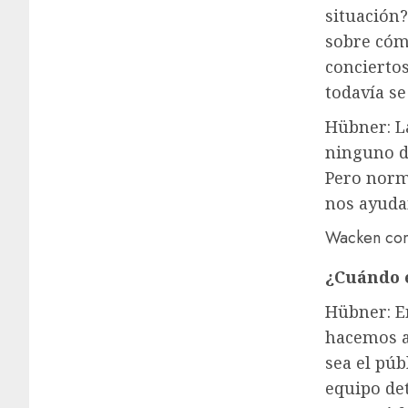
situación
sobre cóm
conciertos
todavía s
Hübner: L
ninguno de
Pero norm
nos ayud
Wacken com
¿Cuándo 
Hübner: En
hacemos a
sea el púb
equipo det