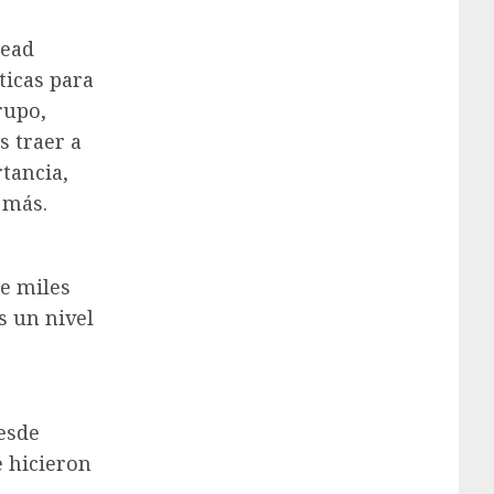
head
ticas para
rupo,
s traer a
tancia,
 más.
de miles
s un nivel
desde
e hicieron