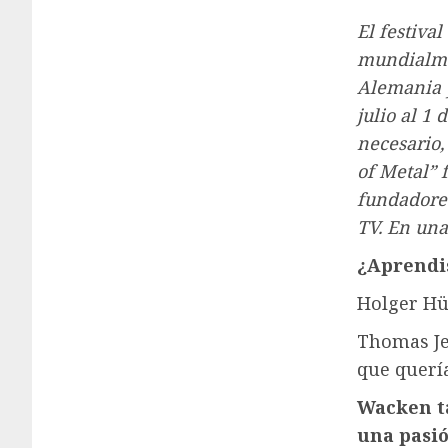
El festiva
mundialmen
Alemania y
julio al 1 
necesario,
of Metal” 
fundadore
TV. En una
¿Aprendis
Holger Hü
Thomas Je
que querí
Wacken t
una pasió