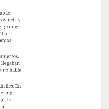
no lo
rovincia y
 el grunge
? La
demos
 muertos.
z llegaban
a no había
íciles. En
tering
go, la
la