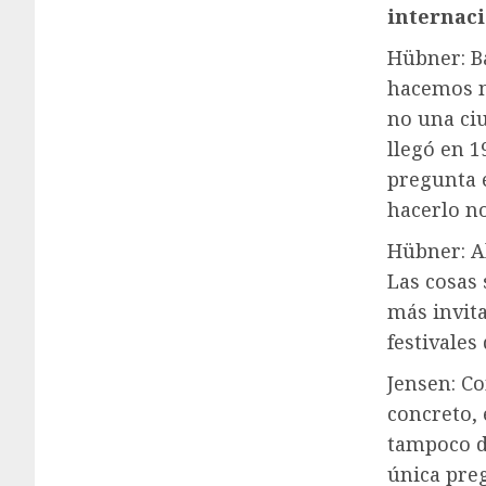
internac
Hübner: Bá
hacemos no
no una ciu
llegó en 
pregunta 
hacerlo n
Hübner: Al
Las cosas 
más invita
festivales
Jensen: Co
concreto, 
tampoco di
única pre