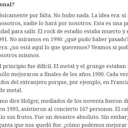
ional?
sicamente por falta. No hubo nada. La idea era: si 
sotros, nadie lo hará por nosotros. Esta es una p
dad para salir. El rock de estadio estaba muerto y
1991. No miramos en 1990: ¿qué pudo haber pasado
era: ¿no está aquí lo que queremos? Veamos si po
osotros mismos.
 principio fue difícil. El metal y el grunge estaban
sólo mejoraron a finales de los años 1990. Cada ve
dos del extranjero porque, por ejemplo, en Franci
 de metal.
mo dice Holger, mediados de los noventa fueron dif
en 1993, asistieron al concierto 167 personas. El ca
o sus frutos. Fue un desastre absoluto. Sin embar
gunta que nos quedó fue: ¿cómo podemos mejorar 