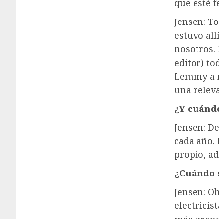
que esté f
Jensen: T
estuvo al
nosotros.
editor) to
Lemmy a n
una releva
¿Y cuánd
Jensen: D
cada año.
propio, a
¿Cuándo s
Jensen: Oh
electricis
más grand