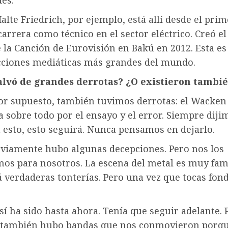
lte Friedrich, por ejemplo, está allí desde el prim
arrera como técnico en el sector eléctrico. Creó el
e la Canción de Eurovisión en Bakú en 2012. Esta e
cciones mediáticas más grandes del mundo.
alvó de grandes derrotas? ¿O existieron tambi
or supuesto, también tuvimos derrotas: el Wacken
a sobre todo por el ensayo y el error. Siempre dijim
 esto, esto seguirá. Nunca pensamos en dejarlo.
bviamente hubo algunas decepciones. Pero nos los
s para nosotros. La escena del metal es muy famil
 verdaderas tonterías. Pero una vez que tocas fond
í ha sido hasta ahora. Tenía que seguir adelante. 
 también hubo bandas que nos conmovieron porq