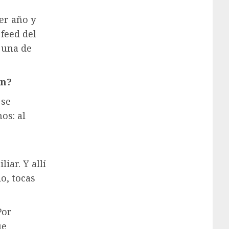
er año y
 feed del
s una de
én?
 se
os: al
iar. Y allí
o, tocas
Por
ue