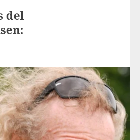
s del
sen: