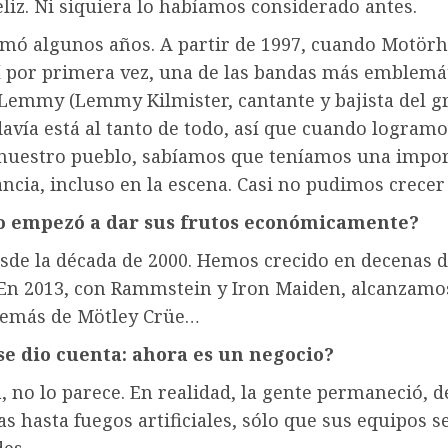
eliz. Ni siquiera lo habíamos considerado antes.
omó algunos años. A partir de 1997, cuando Motör
lí por primera vez, una de las bandas más emblemá
 Lemmy (Lemmy Kilmister, cantante y bajista del g
davía está al tanto de todo, así que cuando logramo
uestro pueblo, sabíamos que teníamos una impor
ncia, incluso en la escena. Casi no pudimos crecer
o empezó a dar sus frutos económicamente?
esde la década de 2000. Hemos crecido en decenas 
 En 2013, con Rammstein y Iron Maiden, alcanzamo
demás de Mötley Crüe…
e dio cuenta: ahora es un negocio?
, no lo parece. En realidad, la gente permaneció, 
tas hasta fuegos artificiales, sólo que sus equipos s
es.