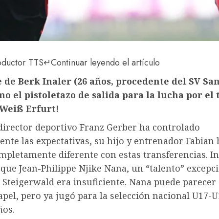
oductor TTS
↵
Continuar leyendo el artículo
je de Berk Inaler (26 años, procedente del SV S
o el pistoletazo de salida para la lucha por el 
-Weiß Erfurt!
 director deportivo Franz Gerber ha controlado
nte las expectativas, su hijo y entrenador Fabian
pletamente diferente con estas transferencias. In
 que Jean-Philippe Njike Nana, un “talento” excepci
 Steigerwald era insuficiente. Nana puede parecer 
apel, pero ya jugó para la selección nacional U17-U
ños.