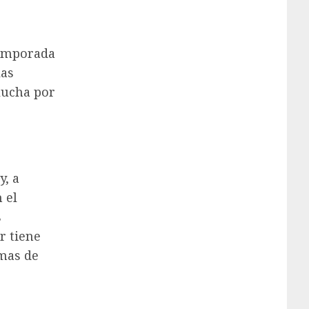
 temporada
las
 lucha por
y, a
 el
s
r tiene
emas de