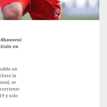
andhausen)
título en
 habla un
cluso la
onal, se
corriente
19 y solo