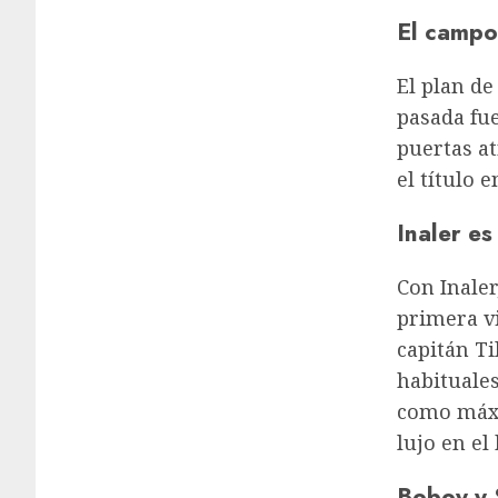
El campo 
El plan de
pasada fu
puertas at
el título 
Inaler es
Con Inaler
primera vi
capitán Ti
habituales
como máxi
lujo en el
Boboy y 