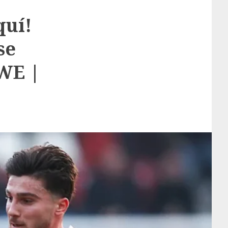
quí!
se
RWE |