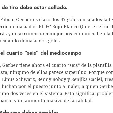
de tiro debe estar sellado.
 Fabian Gerber es claro: los 47 goles encajados la
eron demasiados. EL
FC Rojo-Blanco
Quiere cerrar 
rás y no arruinar una mejor posición inicial en la
encajando demasiados goles.
 el cuarto “seis” del mediocampo
, Gerber tiene ahora el cuarto “seis” de la plantilla 
sta, ninguno de ellos parece superfluo. Porque con
l Linus Schwarz, Benny Boboy y Benjika Caciel, tre
 luchan por el puesto junto a Inaler, a quien Gerbe
mo dos veces en el sistema. Esto significa: probl
 banco y un aumento masivo de la calidad.
Schwarz deben temblar