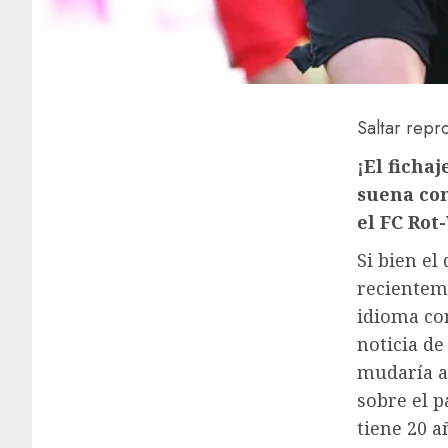
Saltar repr
¡El ficha
suena com
el FC Rot
Si bien el
recienteme
idioma com
noticia de
mudaría a
sobre el p
tiene 20 a