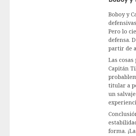
Boboy y Ca
defensivas
Pero lo ci
defensa. 
partir de 
Las cosas 
Capitán T
probablem
titular a 
un salvaje
experienci
Conclusió
estabilid
forma. ¡La