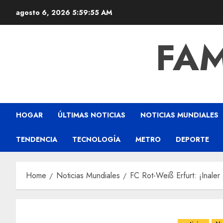
agosto 6, 2026
5:59:56 AM
FAM
HOGAR
ÚLTIMAS NOTICIAS
NOTICIAS MUNDIALES
TENDENCIA
TECNOLOGÍA
METRO
DEPORTE
Home
Noticias Mundiales
FC Rot-Weiß Erfurt: ¡Inale