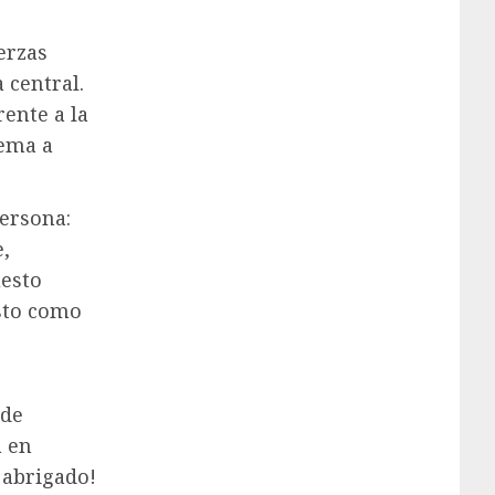
erzas
 central.
rente a la
lema a
persona:
,
uesto
isto como
s
 de
a en
 abrigado!