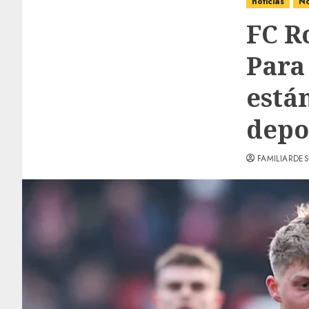
noticias
No
FC R
Para
está
depo
FAMILIARDES