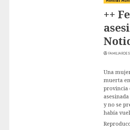
Noticias Mun
++ F
asesi
Noti
FAMILIARDES
Una mujer
muerta en 
provincia
asesinada
y no se p
había vuel
Reproducc