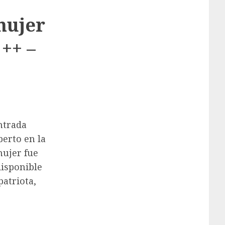
mujer
++ –
ntrada
berto en la
mujer fue
disponible
atriota,