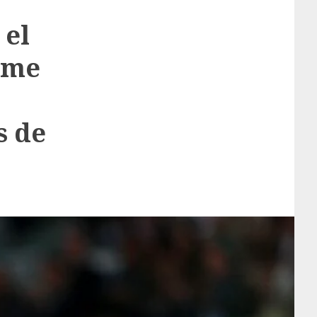
 el
sime
s de