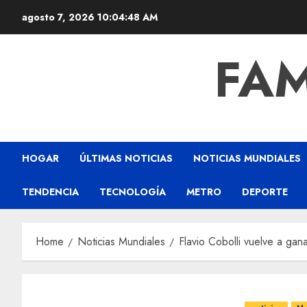
agosto 7, 2026
10:04:49 AM
FAM
HOGAR
ÚLTIMAS NOTICIAS
NOTICIAS MUNDIALES
TENDENCIA
TECNOLOGÍA
METRO
DEPORTE
Home
Noticias Mundiales
Flavio Cobolli vuelve a gan