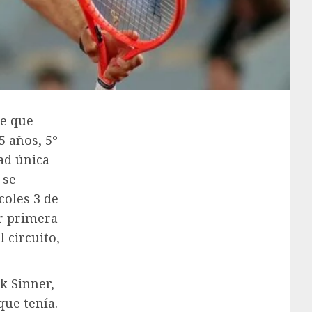
de que
5 años, 5º
ad única
 se
coles 3 de
or primera
 circuito,
k Sinner,
que tenía.