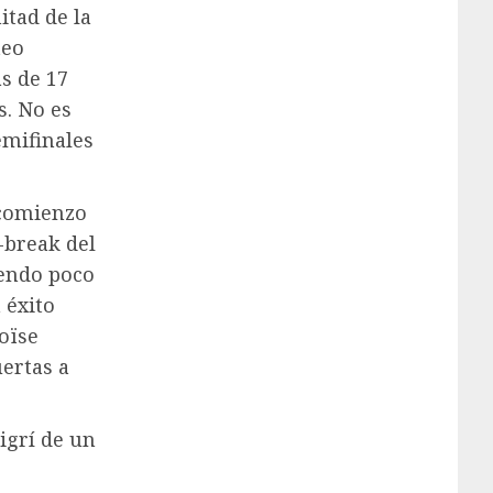
itad de la
teo
ás de 17
s. No es
emifinales
comienzo
-break del
iendo poco
 éxito
oïse
uertas a
igrí de un