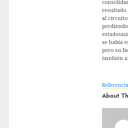
consolida
resultado.
al circuit
perdiendo 
estadounid
se había e
pero su fa
también a
Referenci
About Th