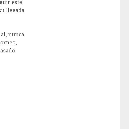
guir este
su llegada
,
nal, nunca
torneo,
pasado