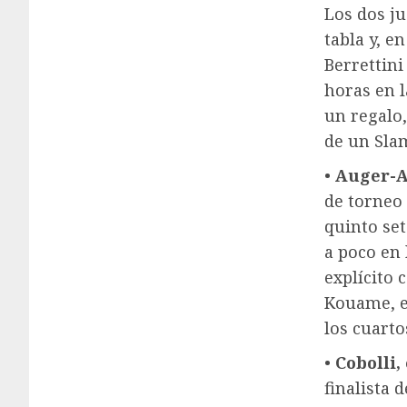
Los dos ju
tabla y, e
Berrettini
horas en l
un regalo
de un Sla
•
Auger-A
de torneo 
quinto set
a poco en 
explícito 
Kouame, en
los cuarto
•
Cobolli,
finalista 