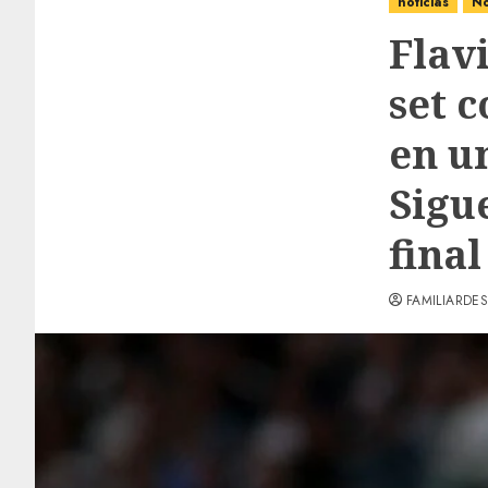
noticias
No
Flavi
set 
en u
Sigu
final
FAMILIARDES