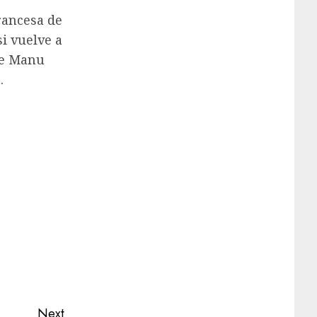
rancesa de
i vuelve a
de Manu
.
Next