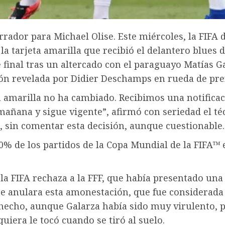
rador para Michael Olise. Este miércoles, la FIFA 
a tarjeta amarilla que recibió el delantero blues 
 final tras un altercado con el paraguayo Matías Ga
ón revelada por Didier Deschamps en rueda de pre
a amarilla no ha cambiado. Recibimos una notificac
mañana y sigue vigente”, afirmó con seriedad el té
, sin comentar esta decisión, aunque cuestionable.
0% de los partidos de la Copa Mundial de la FIFA™
 la FIFA rechaza a la FFF, que había presentado un
se anulara esta amonestación, que fue considerad
 hecho, aunque Galarza había sido muy virulento, 
iquiera le tocó cuando se tiró al suelo.