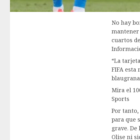
No hay bor
mantener l
cuartos de
Informaci
“La tarjet
FIFA esta 
blaugrana
Mira el 10
Sports
Por tanto,
para que 
grave. De
Olise ni s