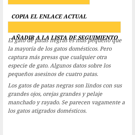
COPIA EL ENLACE ACTUAL
AÑADIR A LA LISTA DE SEGUIMIENTO
El gato de patas negras es más pequeño que
la mayoría de los gatos domésticos. Pero
captura más presas que cualquier otra
especie de gato. Algunos datos sobre los
pequeños asesinos de cuatro patas.
Los gatos de patas negras son lindos con sus
grandes ojos, orejas grandes y pelaje
manchado y rayado. Se parecen vagamente a
los gatos atigrados domésticos.